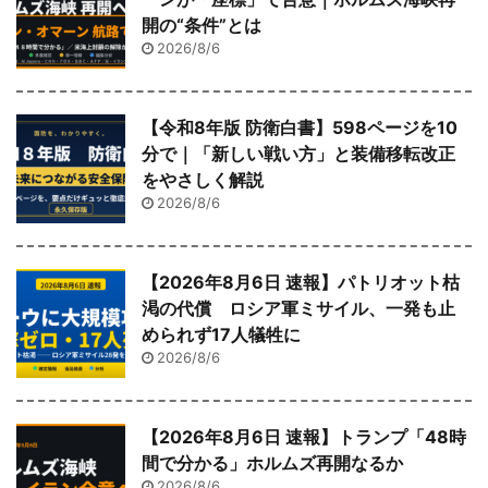
開の“条件”とは
2026/8/6
【令和8年版 防衛白書】598ページを10
分で｜「新しい戦い方」と装備移転改正
をやさしく解説
2026/8/6
【2026年8月6日 速報】パトリオット枯
渇の代償 ロシア軍ミサイル、一発も止
められず17人犠牲に
2026/8/6
【2026年8月6日 速報】トランプ「48時
間で分かる」ホルムズ再開なるか
2026/8/6