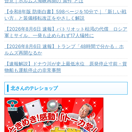
合意｜ホルムズ海峡再開の“条件”とは
【令和8年版 防衛白書】598ページを10分で｜「新しい戦
い方」と装備移転改正をやさしく解説
【2026年8月6日 速報】パトリオット枯渇の代償 ロシア
軍ミサイル、一発も止められず17人犠牲に
【2026年8月6日 速報】トランプ「48時間で分かる」ホ
ルムズ再開なるか
【速報解説】ドナウ川が史上最低水位 原発停止寸前・貨
物船も運航停止の非常事態
北さんのテレショップ