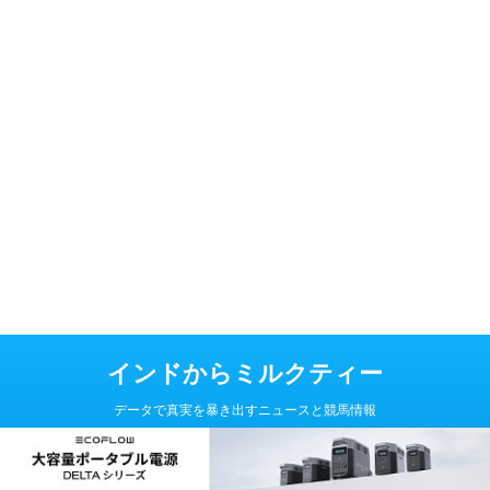
インドからミルクティー
データで真実を暴き出すニュースと競馬情報
Copyright© インドからミルクティー , 2026 All Rights Reserved Powered
by
AFFINGER5
.