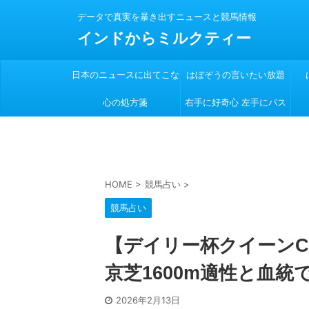
データで真実を暴き出すニュースと競馬情報
インドからミルクティー
日本のニュースに出てこな
はぼぞうの言いたい放題
心の処方箋
い
右手に好奇心 左手にパス
ポート
HOME
>
競馬占い
>
競馬占い
【デイリー杯クイーンC2
京芝1600m適性と血統
2026年2月13日