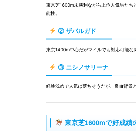
東京芝1600m未勝利ながら上位人気馬た
能性。
② ザバルガド
東京1400m中心だがマイルでも対応可能
③ ニシノサリーナ
経験浅めで人気は落ちそうだが、良血背景
東京芝1600mで好成績