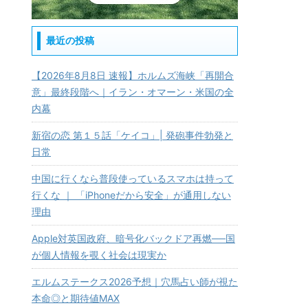
最近の投稿
【2026年8月8日 速報】ホルムズ海峡「再開合
意」最終段階へ｜イラン・オマーン・米国の全
内幕
新宿の恋 第１５話「ケイコ」| 発砲事件勃発と
日常
中国に行くなら普段使っているスマホは持って
行くな ｜ 「iPhoneだから安全」が通用しない
理由
Apple対英国政府、暗号化バックドア再燃──国
が個人情報を覗く社会は現実か
エルムステークス2026予想｜穴馬占い師が視た
本命◎と期待値MAX