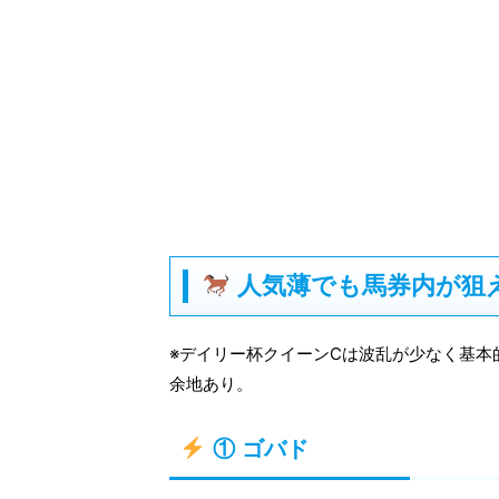
人気薄でも馬券内が狙
※デイリー杯クイーンCは波乱が少なく基本
余地あり。
① ゴバド