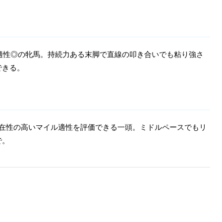
京適性◎の牝馬。持続力ある末脚で直線の叩き合いでも粘り強さ
できる。
在性の高いマイル適性を評価できる一頭。ミドルペースでもリ
で。