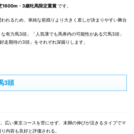
1600m・3歳牝馬限定重賞
です。
問われるため、単純な前残りより大きく差しが決まりやすい舞台
な有力馬3頭」「人気薄でも馬券内の可能性がある穴馬3頭」
好走期待の3頭」をそれぞれ深掘りします。
馬3頭
頭。広い東京コースを苦にせず、末脚の伸びが活きるタイプでマ
切り内容も良好と評価される。