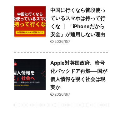
中国に行くなら普段使っ
ているスマホは持って行
くな ｜ 「iPhoneだから
安全」が通用しない理由
2026/8/7
Apple対英国政府、暗号
化バックドア再燃──国が
個人情報を覗く社会は現
実か
2026/8/7