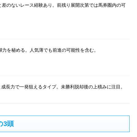
ちと差のないレース経験あり。前残り展開次第では馬券圏内の可
な脚力を秘める。人気薄でも前進の可能性を含む。
と成長力で一発狙えるタイプ。未勝利脱却後の上積みに注目。
の3頭