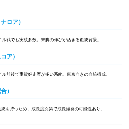
カナロア）
マイル戦でも実績多数。末脚の伸びが活きる血統背景。
ムコア）
イル前後で重賞好走歴が多い系統。東京向きの血統構成。
配合）
血統を持つため、成長度次第で成長爆発の可能性あり。