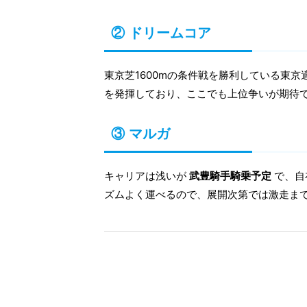
② ドリームコア
東京芝1600mの条件戦を勝利している東
を発揮しており、ここでも上位争いが期待
③ マルガ
キャリアは浅いが
武豊騎手騎乗予定
で、自
ズムよく運べるので、展開次第では激走ま