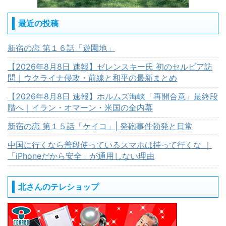
最近の投稿
新宿の恋 第１６話「遊園地」
【2026年8月8日 速報】ゼレンスキー氏 初のセルビア訪
問｜ウクライナ侵攻・前線と和平の最新まとめ
【2026年8月8日 速報】ホルムズ海峡「再開合意」最終段
階へ｜イラン・オマーン・米国の全内幕
新宿の恋 第１５話「ケイコ」| 発砲事件勃発と日常
中国に行くなら普段使っているスマホは持って行くな ｜
「iPhoneだから安全」が通用しない理由
北さんのテレショップ