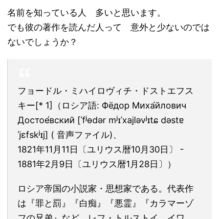
名前を知っている人 多いと思います。
でも彼の著作を読んだ人って 意外と少ないのでは
ないでしょうか？
フョードル・ミハイロヴィチ・ドストエフス
キー[* 1]（ロシア語: Фёдор Миха́йлович
Достое́вский [ˈfʲɵdər mʲɪˈxajləvʲɪtɕ dəstɐ
ˈjɛfskʲɪj] ( 音声ファイル)、
1821年11月11日〔ユリウス暦10月30日〕 -
1881年2月9日〔ユリウス暦1月28日〕）
ロシア帝国の小説家・思想家である。代表作
は『罪と罰』『白痴』『悪霊』『カラマーゾ
フの兄弟』など。レフ・トルストイ、イワ