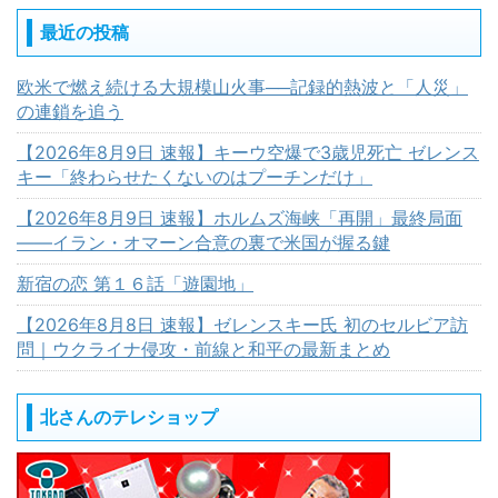
最近の投稿
欧米で燃え続ける大規模山火事──記録的熱波と「人災」
の連鎖を追う
【2026年8月9日 速報】キーウ空爆で3歳児死亡 ゼレンス
キー「終わらせたくないのはプーチンだけ」
【2026年8月9日 速報】ホルムズ海峡「再開」最終局面
――イラン・オマーン合意の裏で米国が握る鍵
新宿の恋 第１６話「遊園地」
【2026年8月8日 速報】ゼレンスキー氏 初のセルビア訪
問｜ウクライナ侵攻・前線と和平の最新まとめ
北さんのテレショップ