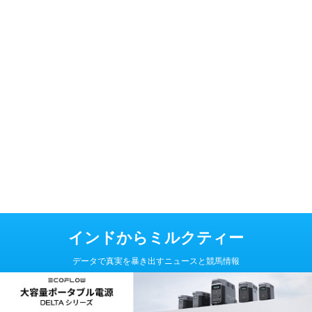
インドからミルクティー
データで真実を暴き出すニュースと競馬情報
Copyright© インドからミルクティー , 2026 All Rights Reserved Powered
by
AFFINGER5
.