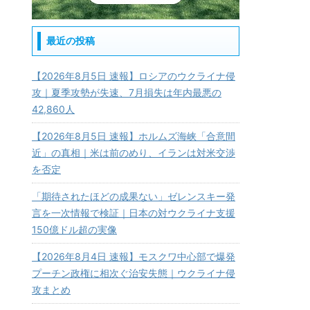
最近の投稿
【2026年8月5日 速報】ロシアのウクライナ侵
攻｜夏季攻勢が失速、7月損失は年内最悪の
42,860人
【2026年8月5日 速報】ホルムズ海峡「合意間
近」の真相｜米は前のめり、イランは対米交渉
を否定
「期待されたほどの成果ない」ゼレンスキー発
言を一次情報で検証｜日本の対ウクライナ支援
150億ドル超の実像
【2026年8月4日 速報】モスクワ中心部で爆発
プーチン政権に相次ぐ治安失態｜ウクライナ侵
攻まとめ