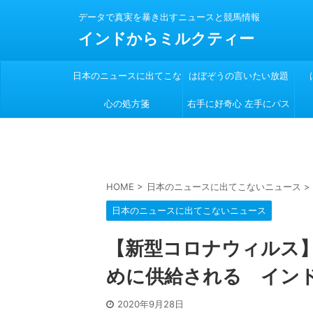
データで真実を暴き出すニュースと競馬情報
インドからミルクティー
日本のニュースに出てこな
はぼぞうの言いたい放題
心の処方箋
い
右手に好奇心 左手にパス
ポート
HOME
>
日本のニュースに出てこないニュース
>
日本のニュースに出てこないニュース
【新型コロナウィルス
めに供給される インド
2020年9月28日