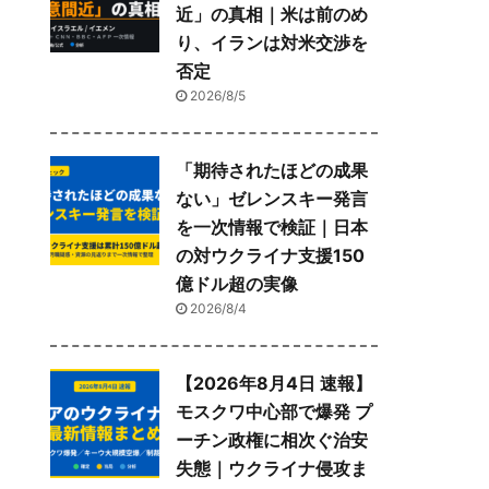
近」の真相｜米は前のめ
り、イランは対米交渉を
否定
2026/8/5
「期待されたほどの成果
ない」ゼレンスキー発言
を一次情報で検証｜日本
の対ウクライナ支援150
億ドル超の実像
2026/8/4
【2026年8月4日 速報】
モスクワ中心部で爆発 プ
ーチン政権に相次ぐ治安
失態｜ウクライナ侵攻ま