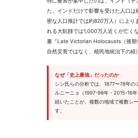
特に被害が集中したのは、インド（デ
た。インドだけで影響を受けた人口は約5
密な人口推計では約820万人）に上
れる大飢饉では1,000万人近くが亡
書『Late Victorian Holoc
自然災害ではなく、植民地統治下の経
なぜ「史上最強」だったのか
シン氏らの分析では、1877〜78年
ルニーニョ（1997-98年・2015
続いたことが、複数の地域で複数シ
す。