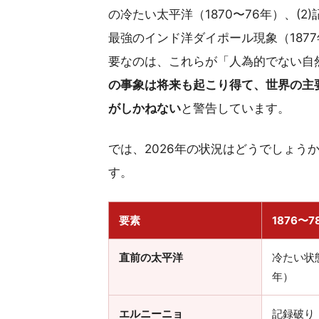
の冷たい太平洋（1870〜76年）、(2
最強のインド洋ダイポール現象（1877
要なのは、これらが「人為的でない自
の事象は将来も起こり得て、世界の主
がしかねない
と警告しています。
では、2026年の状況はどうでしょう
す。
要素
1876〜
直前の太平洋
冷たい状態
年）
エルニーニョ
記録破り