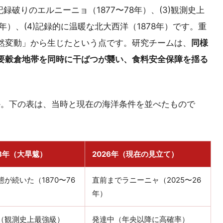
)記録破りのエルニーニョ（1877〜78年）、(3)観測史上
年）、(4)記録的に温暖な北大西洋（1878年）です。重
然変動」から生じたという点です。研究チームは、
同様
要穀倉地帯を同時に干ばつが襲い、食料安全保障を揺る
か。下の表は、当時と現在の海洋条件を並べたもので
78年（大旱魃）
2026年（現在の見立て）
が続いた（1870〜76
直前までラニーニャ（2025〜26
年）
（観測史上最強級）
発達中（年央以降に高確率）