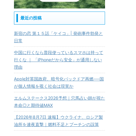
最近の投稿
新宿の恋 第１５話「ケイコ」| 発砲事件勃発と
日常
中国に行くなら普段使っているスマホは持って
行くな ｜ 「iPhoneだから安全」が通用しない
理由
Apple対英国政府、暗号化バックドア再燃──国
が個人情報を覗く社会は現実か
エルムステークス2026予想｜穴馬占い師が視た
本命◎と期待値MAX
【2026年8月7日 速報】ウクライナ、ロシア製
油所を連夜直撃｜燃料不足とプーチンの誤算