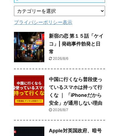
プライバシーポリシー表示
新宿の恋 第１５話「ケイ
コ」| 発砲事件勃発と日
常
2026/8/6
中国に行くなら普段使っ
ているスマホは持って行
くな ｜ 「iPhoneだから
安全」が通用しない理由
2026/8/7
Apple対英国政府、暗号