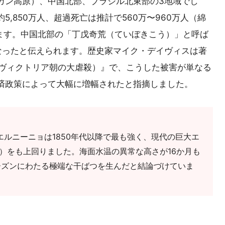
カン高原）、中国北部、ブラジル北東部の3地域でし
,850万人、超過死亡は推計で560万〜960万人（綿
ります。中国北部の「丁戊奇荒（ていぼきこう）」と呼ば
くなったと伝えられます。歴史家マイク・デイヴィスは著
austs（後期ヴィクトリア朝の大虐殺）』で、こうした被害が単なる
済政策によって大幅に増幅されたと指摘しました。
のエルニーニョは1850年代以降で最も強く、現代の巨大エ
-16年）をも上回りました。海面水温の異常な高さが16か月も
ーズンにわたる極端な干ばつを生んだと結論づけていま