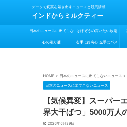
データで真実を暴き出すニュースと競馬情報
インドからミルクティー
日本のニュースに出てこな
はぼぞうの言いたい放題
心の処方箋
い
右手に好奇心 左手にパス
ポート
HOME
>
日本のニュースに出てこないニュース
>
日本のニュースに出てこないニュース
【気候異変】スーパーエ
界大干ばつ」5000万人
2026年6月29日