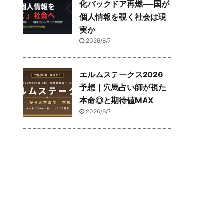
化バックドア再燃──国が
個人情報を覗く社会は現
実か
2026/8/7
エルムステークス2026
予想｜穴馬占い師が視た
本命◎と期待値MAX
2026/8/7