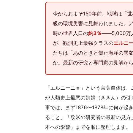
今からおよそ150年前、地球は「
級の環境災害に見舞われました。
時の世界人口の
約3％
――5,00
が、観測史上最強クラスの
エルニ
たちは「あのときと似た海洋の異
か。最新の研究と専門家の見解か
「エルニーニョ」という言葉自体は、
が人類史上最悪の飢饉（ききん）の引
事では、まず1876〜1878年に何
ること」「欧米の研究者の最新の見方
本への影響」までを順に整理します。