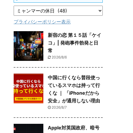
プライバシーポリシー表示
新宿の恋 第１５話「ケイ
コ」| 発砲事件勃発と日
常
2026/8/6
中国に行くなら普段使っ
ているスマホは持って行
くな ｜ 「iPhoneだから
安全」が通用しない理由
2026/8/7
Apple対英国政府、暗号