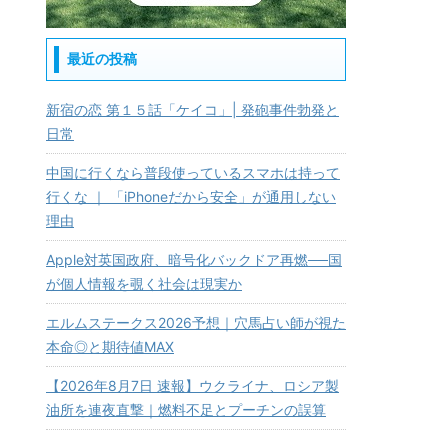
最近の投稿
新宿の恋 第１５話「ケイコ」| 発砲事件勃発と
日常
中国に行くなら普段使っているスマホは持って
行くな ｜ 「iPhoneだから安全」が通用しない
理由
Apple対英国政府、暗号化バックドア再燃──国
が個人情報を覗く社会は現実か
エルムステークス2026予想｜穴馬占い師が視た
本命◎と期待値MAX
【2026年8月7日 速報】ウクライナ、ロシア製
油所を連夜直撃｜燃料不足とプーチンの誤算