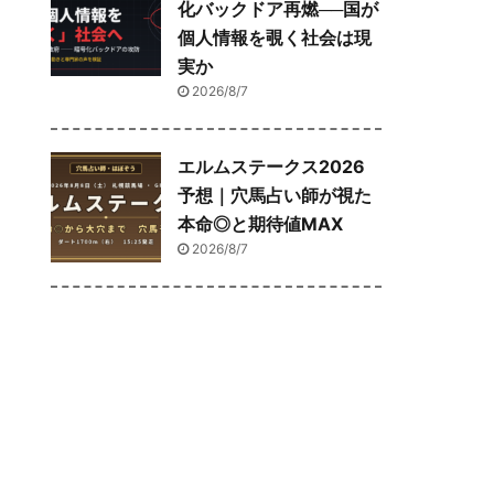
化バックドア再燃──国が
個人情報を覗く社会は現
実か
2026/8/7
エルムステークス2026
予想｜穴馬占い師が視た
本命◎と期待値MAX
2026/8/7