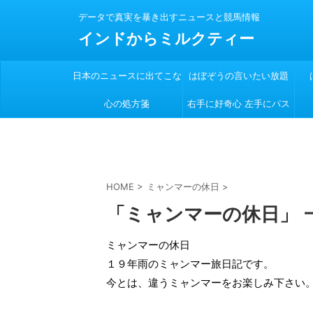
データで真実を暴き出すニュースと競馬情報
インドからミルクティー
日本のニュースに出てこな
はぼぞうの言いたい放題
心の処方箋
い
右手に好奇心 左手にパス
ポート
HOME
>
ミャンマーの休日
>
「ミャンマーの休日」 
ミャンマーの休日
１９年雨のミャンマー旅日記です。
今とは、違うミャンマーをお楽しみ下さい