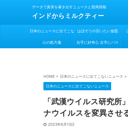
データで真実を暴き出すニュースと競馬情報
インドからミルクティー
日本のニュースに出てこな
はぼぞうの言いたい放題
心の処方箋
い
右手に好奇心 左手にパス
ポート
HOME
>
日本のニュースに出てこないニュース
>
日本のニュースに出てこないニュース
「武漢ウイルス研究所」
ナウイルスを変異させ
2023年6月13日