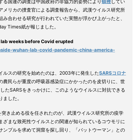
する国連の調査は中国政府の非協力的姿勢により
頓挫
してい
アメリカの捜査官による調査報告から、武漢ウイルス研究所
組み合わせる研究が行われていた実態が浮かび上がったと、
ay Times紙が報じました。
 lab weeks before Covid erupted
/inside-wuhan-lab-covid-pandemic-china-america-
ルスの研究を始めたのは、2003年に発生した
SARSコロナ
の農民らが重度の呼吸器感染症にかかったのを皮切りに、世
死亡したSARSをきっかけに、このようなウイルスに対抗できる
りました。
かを突き止める役を任されたのが、武漢ウイルス研究所の疫学
まざまな致死性ウイルスとの関連が知られているコウモリに
サンプルを求めて洞窟を探し回り、「バットウーマン」との