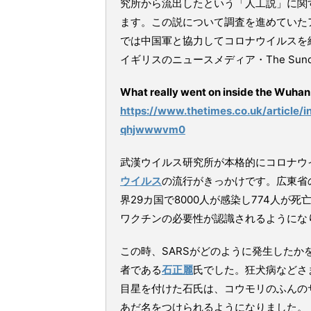
究所から流出したという「人工説」に関
ます。この説について調査を進めていた
では中国軍と協力してコロナウイルスを
イギリスのニュースメディア・The Sund
What really went on inside the Wuhan
https://www.thetimes.co.uk/article
qhjwwwvm0
武漢ウイルス研究所が本格的にコロナウイ
ウイルス
の流行がきっかけです。広東省
界29カ国で8000人が感染し774人が
ワクチンの必要性が認識されるようにな
この時、SARSがどのように発生した
者である
石正麗
氏でした。狂犬病などさ
目星を付けた石氏は、コウモリのふんの
あだ名をつけられるようになりました。