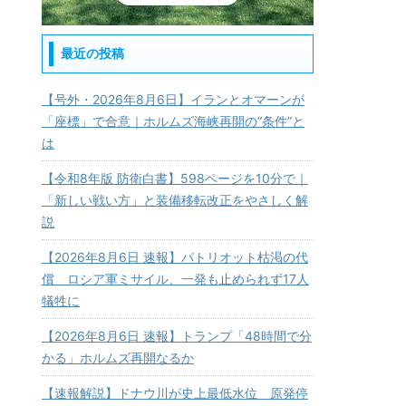
最近の投稿
【号外・2026年8月6日】イランとオマーンが
「座標」で合意｜ホルムズ海峡再開の“条件”と
は
【令和8年版 防衛白書】598ページを10分で｜
「新しい戦い方」と装備移転改正をやさしく解
説
【2026年8月6日 速報】パトリオット枯渇の代
償 ロシア軍ミサイル、一発も止められず17人
犠牲に
【2026年8月6日 速報】トランプ「48時間で分
かる」ホルムズ再開なるか
【速報解説】ドナウ川が史上最低水位 原発停