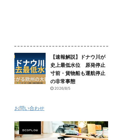
【速報解説】ドナウ川が
史上最低水位 原発停止
寸前・貨物船も運航停止
の非常事態
2026/8/5
お問い合わせ