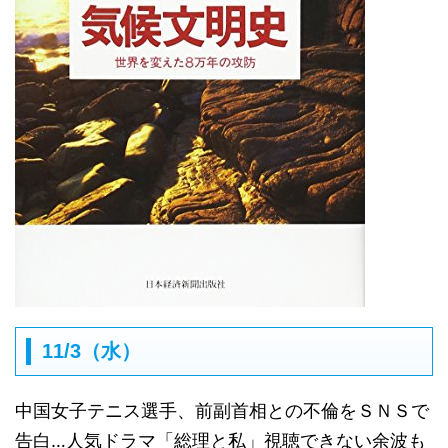
11/3（水）
中国女子テニス選手、前副首相との不倫をＳＮＳで
告白…人気ドラマ「総理と私」視聴できない余波も