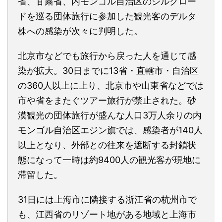
省、甘粛省、内モンゴル自治区のシルクロー
ドを巡る団体旅行に参加した観光客のデルタ
株への感染が次々に判明した。
北京市などでも旅行から戻った人を通じて感
染が拡大。30日までに13省・直轄市・自治区
の360人以上に上り、北京市や山東省などでは
市や省をまたぐツアー旅行が禁止された。砂
漠観光の団体旅行が盛んな人口3万人余りの内
モンゴル自治区エジン旗では、感染者が140人
以上となり、外部との往来を遮断する封鎖状
態になって一時は約9400人の観光客が現地に
滞留した。
31日には上海市に隣接する浙江省の杭州市で
も、江西省のリゾート地がある地域と上海市