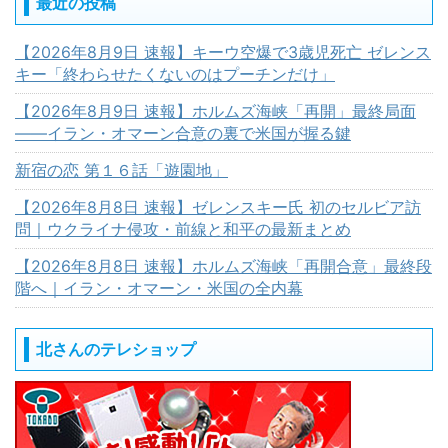
最近の投稿
【2026年8月9日 速報】キーウ空爆で3歳児死亡 ゼレンス
キー「終わらせたくないのはプーチンだけ」
【2026年8月9日 速報】ホルムズ海峡「再開」最終局面
――イラン・オマーン合意の裏で米国が握る鍵
新宿の恋 第１６話「遊園地」
【2026年8月8日 速報】ゼレンスキー氏 初のセルビア訪
問｜ウクライナ侵攻・前線と和平の最新まとめ
【2026年8月8日 速報】ホルムズ海峡「再開合意」最終段
階へ｜イラン・オマーン・米国の全内幕
北さんのテレショップ