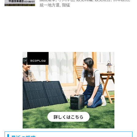
統一地方選
,
階猛