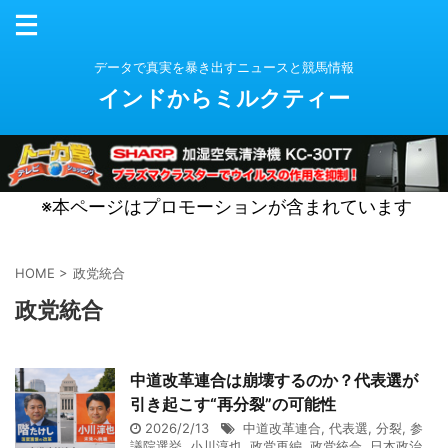
データで真実を暴き出すニュースと競馬情報
インドからミルクティー
※本ページはプロモーションが含まれています
HOME
>
政党統合
政党統合
中道改革連合は崩壊するのか？代表選が
引き起こす“再分裂”の可能性
2026/2/13
中道改革連合
,
代表選
,
分裂
,
参
議院選挙
,
小川淳也
,
政党再編
,
政党統合
,
日本政治
,