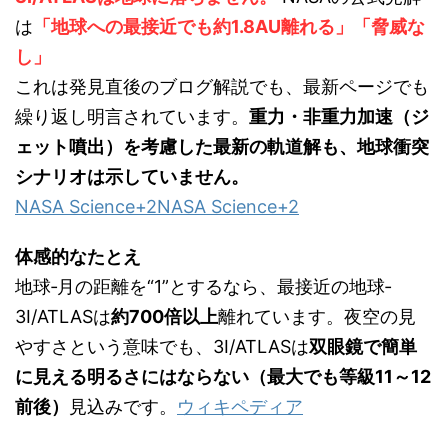
は
「
地球への最接近でも約1.8AU離れる
」「
脅威な
し
」
これは発見直後のブログ解説でも、最新ページでも
繰り返し明言されています。
重力・非重力加速（ジ
ェット噴出）を考慮した最新の軌道解も、地球衝突
シナリオは示していません。
NASA Science
+2
NASA Science
+2
体感的なたとえ
地球‐月の距離を“1”とするなら、最接近の地球‐
3I/ATLASは
約700倍以上
離れています。夜空の見
やすさという意味でも、3I/ATLASは
双眼鏡で簡単
に見える明るさにはならない（最大でも等級11～12
前後）
見込みです。
ウィキペディア