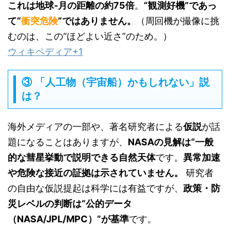
これは地球‐月の距離の約75倍
。
“観測好機”であっ
て“
衝突危険
”ではありません。
（周回機が撮像に挑
むのは、この“ほどよい近さ”のため。）
ウィキペディア
+1
③ 「人工物（宇宙船）かもしれない」説
は？
海外メディアの一部や、著名研究者による
仮説
が話
題になることはありますが、
NASAの見解は“一般
的な彗星挙動で説明できる自然天体
です。
異常加速
や危険な接近の証拠は示されていません。
研究者
の自由な仮説提起は科学には有益ですが、
政策・防
災レベルの判断は“公的データ
（NASA/JPL/MPC）”が基準
です。