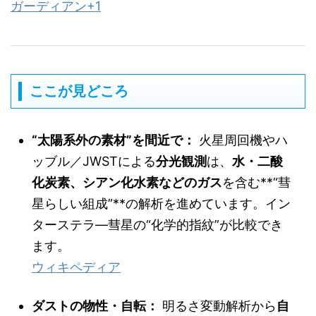
ガーディアン
+1
ここが見どころ
“太陽系外の素材”を間近で：
火星周回機やハ
ッブル／JWSTによる
分光観測
は、
水・二酸
化炭素、シアン化水素などのガス
を含む**“彗
星らしい組成”**の解析を進めています。イン
ターステラ―彗星の“化学的指紋”が比較でき
ます。
ウィキペディア
ダストの物性・自転：
明るさ変動解析から
自