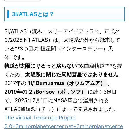
3I/ATLASとは？
3I/ATLAS（読み：スリーアイ／アトラス、正式名
C/2025 N1 ATLAS）は、太陽系の外から飛来して
いる**3つ目の“恒星間（インターステラ―）天
体”
です。
軌道が太陽にぐるっと戻らない
“双曲線軌道”**を描
くため、
太陽系に閉じた周期彗星ではありません
。
2017年の
1I/ʻOumuamua（オウムアムア）
、
2019年の
2I/Borisov（ボリソフ）
に続く3例目
で、2025年7月1日にNASA資金で運用される
ATLAS望遠鏡（チリ）によって発見されました。
The Virtual Telescope Project
2.0
+3
minorplanetcenter.net
+3
minorplanetcente