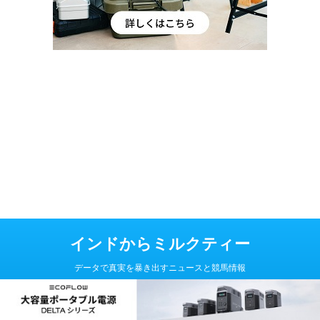
インドからミルクティー
データで真実を暴き出すニュースと競馬情報
Copyright© インドからミルクティー , 2026 All Rights Reserved Powered
by
AFFINGER5
.