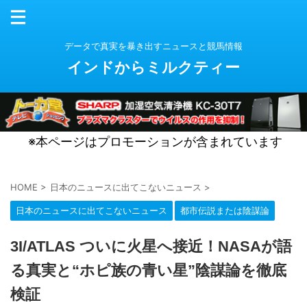
データで真実を暴き出すニュースと競馬情報
インドからミルクティー
※本ページはプロモーションが含まれています
HOME
>
日本のニュースに出てこないニュース
>
日本のニュースに出てこないニュース
都市伝説または陰謀論
3I/ATLAS ついに火星へ接近！NASAが語
る真実と“ホピ族の青い星”陰謀論を徹底
検証