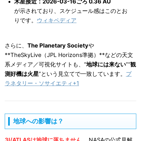
木星接近：2026-03-16ごろ 0.36 AU
が示されており、スケジュール感はこのとお
りです。
ウィキペディア
さらに、
The Planetary Society
や
**TheSkyLive（JPL Horizons準拠）**などの天文
系メディア／可視化サイトも、“
地球には来ない
”“
観
測好機は火星
”という見立てで一致しています。
プ
ラネタリー・ソサイエティ
+1
地球への影響は？
3I/ATLASは地球に落ちません。
NASAの公式見解