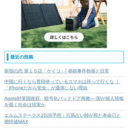
最近の投稿
新宿の恋 第１５話「ケイコ」| 発砲事件勃発と日常
中国に行くなら普段使っているスマホは持って行くな ｜
「iPhoneだから安全」が通用しない理由
Apple対英国政府、暗号化バックドア再燃──国が個人情報
を覗く社会は現実か
エルムステークス2026予想｜穴馬占い師が視た本命◎と
期待値MAX