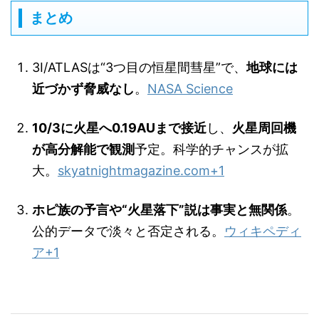
まとめ
3I/ATLASは“3つ目の恒星間彗星”で、
地球には
近づかず脅威なし
。
NASA Science
10/3に火星へ0.19AUまで接近
し、
火星周回機
が高分解能で観測
予定。科学的チャンスが拡
大。
skyatnightmagazine.com
+1
ホピ族の予言や“火星落下”説は事実と無関係
。
公的データで淡々と否定される。
ウィキペディ
ア
+1