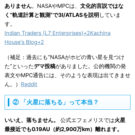
ありません
。NASAやMPCは、
文化的言説ではな
く“軌道計算と観測”で3I/ATLASを説明
していま
す。
Indian Traders (L7 Enterprises)
+2
Kachina
House's Blog
+2
（補足：過去にも“NASAがホピの青い星を見つけ
た”といった
デマ投稿
がありました。公的機関の発
表文やMPC通告には、そのような表現は出てきませ
ん。）
Reddit
② 「火星に落ちる」って本当？
いいえ、落ちません。
公式エフェメリスでは
火星
最接近でも0.19AU（約2,900万km）離れます。