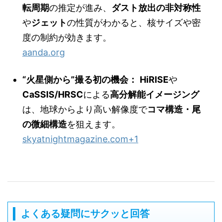
転周期
の推定が進み、
ダスト放出の非対称性
や
ジェット
の性質がわかると、核サイズや密
度の制約が効きます。
aanda.org
“火星側から”撮る初の機会：
HiRISE
や
CaSSIS/HRSC
による
高分解能イメージング
は、地球からより高い解像度で
コマ構造・尾
の微細構造
を狙えます。
skyatnightmagazine.com
+1
よくある疑問にサクッと回答