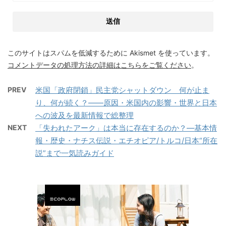
このサイトはスパムを低減するために Akismet を使っています。
コメントデータの処理方法の詳細はこちらをご覧ください
。
PREV
米国「政府閉鎖」民主党シャットダウン 何が止ま
り、何が続く？――原因・米国内の影響・世界と日本
への波及を最新情報で総整理
NEXT
「失われたアーク」は本当に存在するのか？—基本情
報・歴史・ナチス伝説・エチオピア/トルコ/日本“所在
説”まで一気読みガイド