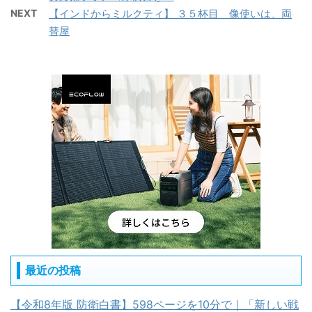
NEXT
【インドからミルクティ】 ３５杯目 像使いは、両
替屋
最近の投稿
【令和8年版 防衛白書】598ページを10分で｜「新しい戦