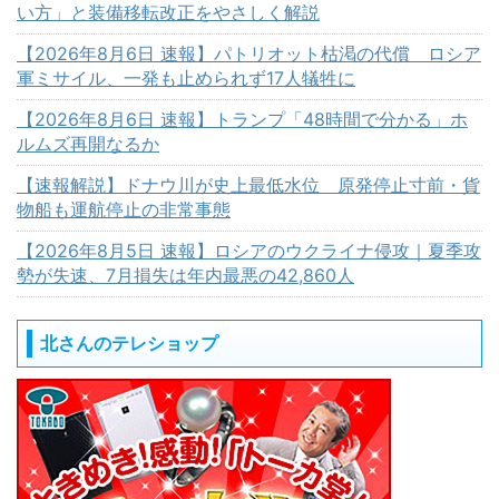
い方」と装備移転改正をやさしく解説
【2026年8月6日 速報】パトリオット枯渇の代償 ロシア
軍ミサイル、一発も止められず17人犠牲に
【2026年8月6日 速報】トランプ「48時間で分かる」ホ
ルムズ再開なるか
【速報解説】ドナウ川が史上最低水位 原発停止寸前・貨
物船も運航停止の非常事態
【2026年8月5日 速報】ロシアのウクライナ侵攻｜夏季攻
勢が失速、7月損失は年内最悪の42,860人
北さんのテレショップ