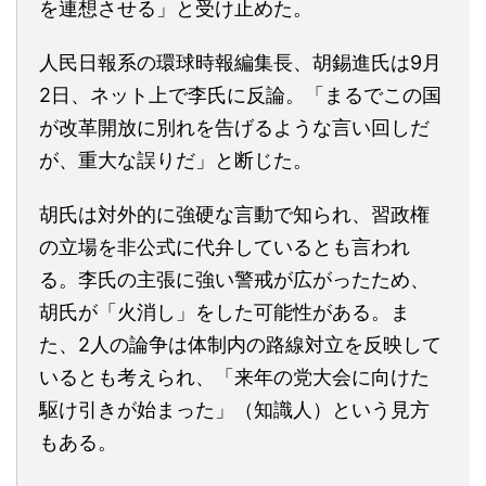
を連想させる」と受け止めた。
人民日報系の環球時報編集長、胡錫進氏は9月
2日、ネット上で李氏に反論。「まるでこの国
が改革開放に別れを告げるような言い回しだ
が、重大な誤りだ」と断じた。
胡氏は対外的に強硬な言動で知られ、習政権
の立場を非公式に代弁しているとも言われ
る。李氏の主張に強い警戒が広がったため、
胡氏が「火消し」をした可能性がある。ま
た、2人の論争は体制内の路線対立を反映して
いるとも考えられ、「来年の党大会に向けた
駆け引きが始まった」（知識人）という見方
もある。