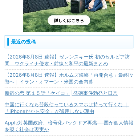
最近の投稿
【2026年8月8日 速報】ゼレンスキー氏 初のセルビア訪
問｜ウクライナ侵攻・前線と和平の最新まとめ
【2026年8月8日 速報】ホルムズ海峡「再開合意」最終段
階へ｜イラン・オマーン・米国の全内幕
新宿の恋 第１５話「ケイコ」| 発砲事件勃発と日常
中国に行くなら普段使っているスマホは持って行くな ｜
「iPhoneだから安全」が通用しない理由
Apple対英国政府、暗号化バックドア再燃──国が個人情報
を覗く社会は現実か