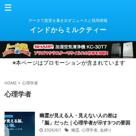
データで真実を暴き出すニュースと競馬情報
インドからミルクティー
※本ページはプロモーションが含まれています
HOME
>
心理学者
心理学者
幽霊が見える人・見えない人の差は
「脳」だった｜心理学者が示す3つの要因
2026/6/1
幽霊
,
心理学者
,
金縛り