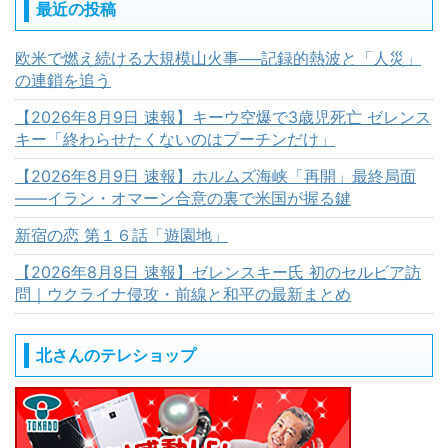
最近の投稿
欧米で燃え続ける大規模山火事──記録的熱波と「人災」
の連鎖を追う
【2026年8月9日 速報】キーウ空爆で3歳児死亡 ゼレンス
キー「終わらせたくないのはプーチンだけ」
【2026年8月9日 速報】ホルムズ海峡「再開」最終局面
――イラン・オマーン合意の裏で米国が握る鍵
新宿の恋 第１６話「遊園地」
【2026年8月8日 速報】ゼレンスキー氏 初のセルビア訪
問｜ウクライナ侵攻・前線と和平の最新まとめ
北さんのテレショップ