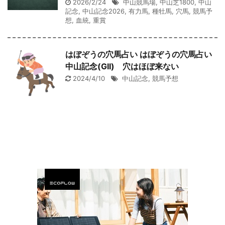
2026/2/24
中山競馬場
,
中山芝1800
,
中山
記念
,
中山記念2026
,
有力馬
,
種牡馬
,
穴馬
,
競馬予
想
,
血統
,
重賞
はぼぞうの穴馬占い はぼぞうの穴馬占い
中山記念(GII) 穴はほぼ来ない
2024/4/10
中山記念
,
競馬予想