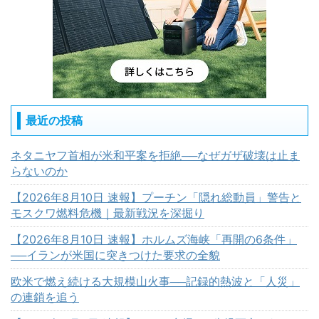
最近の投稿
ネタニヤフ首相が米和平案を拒絶──なぜガザ破壊は止ま
らないのか
【2026年8月10日 速報】プーチン「隠れ総動員」警告と
モスクワ燃料危機｜最新戦況を深掘り
【2026年8月10日 速報】ホルムズ海峡「再開の6条件」
──イランが米国に突きつけた要求の全貌
欧米で燃え続ける大規模山火事──記録的熱波と「人災」
の連鎖を追う