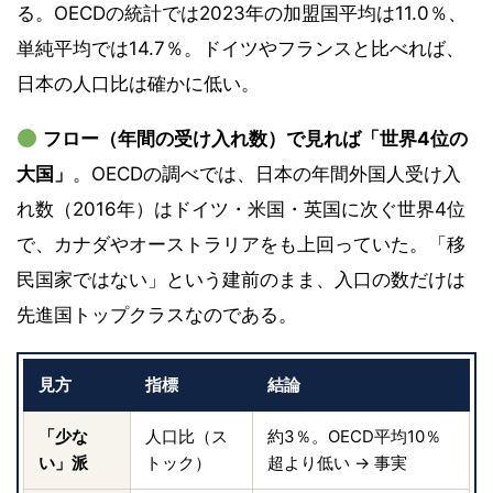
る。OECDの統計では2023年の加盟国平均は11.0％、
単純平均では14.7％。ドイツやフランスと比べれば、
日本の人口比は確かに低い。
フロー（年間の受け入れ数）で見れば「世界4位の
大国」
。OECDの調べでは、日本の年間外国人受け入
れ数（2016年）はドイツ・米国・英国に次ぐ世界4位
で、カナダやオーストラリアをも上回っていた。「移
民国家ではない」という建前のまま、入口の数だけは
先進国トップクラスなのである。
見方
指標
結論
「少な
人口比（ス
約3％。OECD平均10％
い」派
トック）
超より低い → 事実