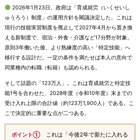
2026年1月23日、政府は「育成就労（いくせいし
ゅうろう）制度」の運用方針を閣議決定した。これは
現行の技能実習制度を廃止して2027年4月から置き換
える新制度で、宿泊・外食・介護など17分野が対象。
原則3年働いた後、より熟練度の高い「特定技能」へ
移行する設計だ。一定の条件を満たせば本人の意向で
同業種内の転職（転籍）も認められる。
そして話題の「123万人」。これは育成就労と特定技
能1号を合わせた、2028年度（令和10年度）末までの
受け入れ上限の合計値（約123万1,900人）である。こ
こで決定的に重要な点が二つある。
これは「今後2年で新たに入れる
ポイント①