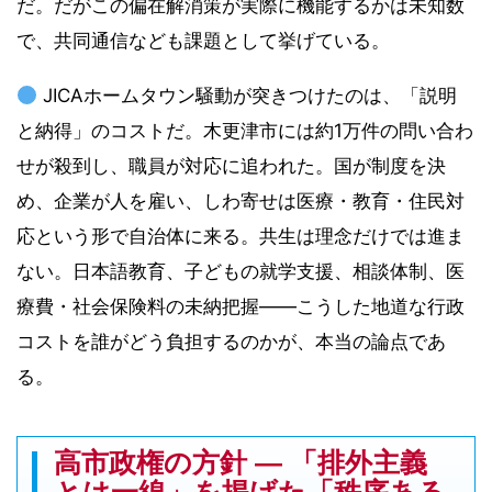
だ。だがこの偏在解消策が実際に機能するかは未知数
で、共同通信なども課題として挙げている。
JICAホームタウン騒動が突きつけたのは、「説明
と納得」のコストだ。木更津市には約1万件の問い合わ
せが殺到し、職員が対応に追われた。国が制度を決
め、企業が人を雇い、しわ寄せは医療・教育・住民対
応という形で自治体に来る。共生は理念だけでは進ま
ない。日本語教育、子どもの就学支援、相談体制、医
療費・社会保険料の未納把握――こうした地道な行政
コストを誰がどう負担するのかが、本当の論点であ
る。
高市政権の方針 ― 「排外主義