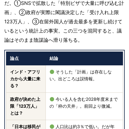
だ。①SNSで拡散した「特別ビザで大量に呼び込む計
画」、②政府が実際に閣議決定した「受け入れ上限
123万人」、③在留外国人が過去最多を更新し続けて
いるという統計上の事実。この三つを混同すると、議
論はそのまま陰謀論へ滑り落ちる。
論点
結論
インド・アフリ
そうした「計画」は存在しな
カから大量に来
い。出どころは誤情報。
る？
政府が決めた上
今いる人を含む2028年度末まで
限「123万人」
の「枠の天井」。前回より微減。
とは？
「日本は移民が
人口比は約3％で低い。だが年