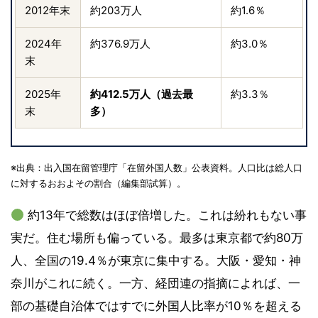
2012年末
約203万人
約1.6％
2024年
約376.9万人
約3.0％
末
2025年
約412.5万人（過去最
約3.3％
末
多）
※出典：出入国在留管理庁「在留外国人数」公表資料。人口比は総人口
に対するおおよその割合（編集部試算）。
約13年で総数はほぼ倍増した。これは紛れもない事
実だ。住む場所も偏っている。最多は東京都で約80万
人、全国の19.4％が東京に集中する。大阪・愛知・神
奈川がこれに続く。一方、経団連の指摘によれば、一
部の基礎自治体ではすでに外国人比率が10％を超える