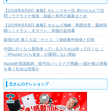
【2026年8月8日 速報】ゼレンスキー氏 初のセルビア訪
問｜ウクライナ侵攻・前線と和平の最新まとめ
【2026年8月8日 速報】ホルムズ海峡「再開合意」最終段
階へ｜イラン・オマーン・米国の全内幕
新宿の恋 第１５話「ケイコ」| 発砲事件勃発と日常
中国に行くなら普段使っているスマホは持って行くな ｜
「iPhoneだから安全」が通用しない理由
Apple対英国政府、暗号化バックドア再燃──国が個人情報
を覗く社会は現実か
北さんのテレショップ