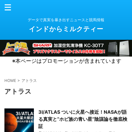
データで真実を暴き出すニュースと競馬情報
インドからミルクティー
※本ページはプロモーションが含まれています
HOME
>
アトラス
アトラス
3I/ATLAS ついに火星へ接近！NASAが語
る真実と“ホピ族の青い星”陰謀論を徹底検
証