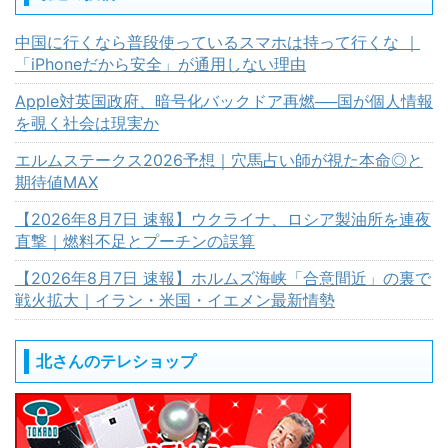
中国に行くなら普段使っているスマホは持って行くな ｜
「iPhoneだから安全」が通用しない理由
Apple対英国政府、暗号化バックドア再燃──国が個人情報
を覗く社会は現実か
エルムステークス2026予想｜穴馬占い師が視た本命◎と
期待値MAX
【2026年8月7日 速報】ウクライナ、ロシア製油所を連夜
直撃｜燃料不足とプーチンの誤算
【2026年8月7日 速報】ホルムズ海峡「合意間近」の裏で
戦火拡大｜イラン・米国・イエメン最新情勢
北さんのテレショップ