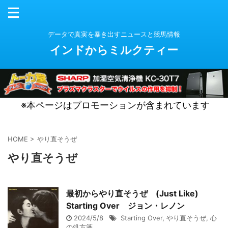
データで真実を暴き出すニュースと競馬情報
インドからミルクティー
※本ページはプロモーションが含まれています
HOME
>
やり直そうぜ
やり直そうぜ
最初からやり直そうぜ (Just Like)
Starting Over ジョン・レノン
2024/5/8
Starting Over
,
やり直そうぜ
,
心
の処方箋