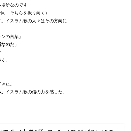
る場所なのです。
一同 そちらを振り向く）
す。イスラム教の人々はその方向に
ランの言葉」
所なのだ」
学
づく。
てきた。
る」
イスラム教の信の力を感じた。