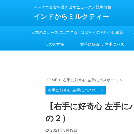
データで真実を暴き出すニュースと競馬情報
インドからミルクティー
日本のニュースに出てこな
はぼぞうの言いたい放題
心の処方箋
い
右手に好奇心 左手にパス
ポート
HOME
>
右手に好奇心 左手にパスポート
>
右手に好奇心 左手にパスポート
【右手に好奇心 左手に
の２）
2021年3月19日