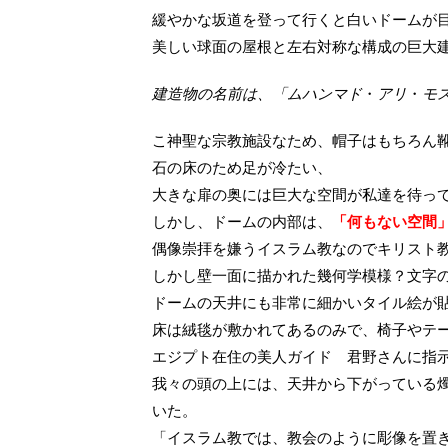
緩やかな坂道を登って行くと白いドームが
美しい球面の屋根と左右対称な構成の巨大
建造物の名前は、「ムハンマド
・
アリ
・
モ
こ神聖な宗教施設なため、帽子はもちろん
石の床のため足が冷たい、
大きな扉の奥には巨大な空間が私達を待っ
しかし、ドームの内部は、
「何もない空間
偶像崇拝を嫌うイスラム教なのでキリスト
しかし壁一面に描かれた幾何学模様？文字
ドームの天井にも非常に細かいタイル絵が
床は絨毯が敷かれてあるのみで、椅子やテ
エジプト在住の美人ガイド 君野さんに指
我々の頭の上には、天井から下がっている
いた。
「イスラム教では、教会のように彫像を置