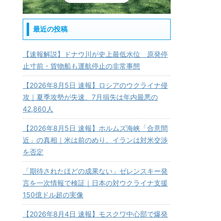
最近の投稿
【速報解説】ドナウ川が史上最低水位 原発停
止寸前・貨物船も運航停止の非常事態
【2026年8月5日 速報】ロシアのウクライナ侵
攻｜夏季攻勢が失速、7月損失は年内最悪の
42,860人
【2026年8月5日 速報】ホルムズ海峡「合意間
近」の真相｜米は前のめり、イランは対米交渉
を否定
「期待されたほどの成果ない」ゼレンスキー発
言を一次情報で検証｜日本の対ウクライナ支援
150億ドル超の実像
【2026年8月4日 速報】モスクワ中心部で爆発