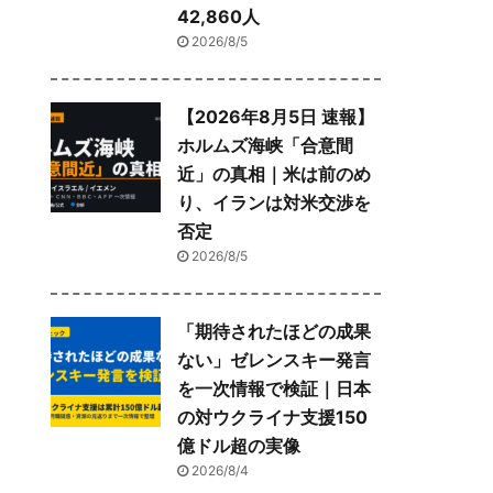
42,860人
2026/8/5
【2026年8月5日 速報】
ホルムズ海峡「合意間
近」の真相｜米は前のめ
り、イランは対米交渉を
否定
2026/8/5
「期待されたほどの成果
ない」ゼレンスキー発言
を一次情報で検証｜日本
の対ウクライナ支援150
億ドル超の実像
2026/8/4