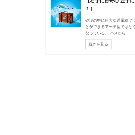
【右手に好奇心 左手
１）
砂漠の中に巨大な送電線 こ
とができるアーチ型ではな
なっている。 バスから ...
続きを見る