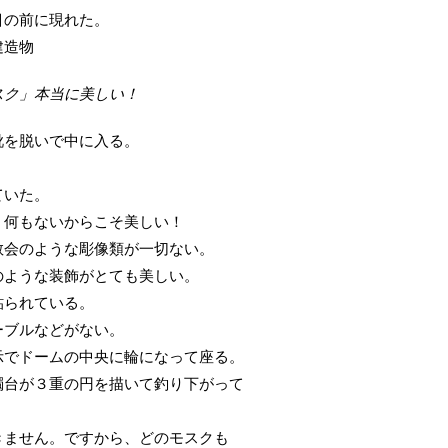
目の前に現れた。
建造物
スク」本当に美しい！
靴を脱いで中に入る。
ていた。
」
何もないからこそ美しい！
教会のような彫像類が一切ない。
のような装飾がとても美しい。
貼られている。
ーブルなどがない。
示でドームの中央に輪になって座る。
燭台が３重の円を描いて釣り下がって
きません。ですから、どのモスクも