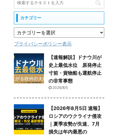
カテゴリー
プライバシーポリシー表示
【速報解説】ドナウ川が
史上最低水位 原発停止
寸前・貨物船も運航停止
の非常事態
2026/8/5
【2026年8月5日 速報】
ロシアのウクライナ侵攻
｜夏季攻勢が失速、7月
損失は年内最悪の