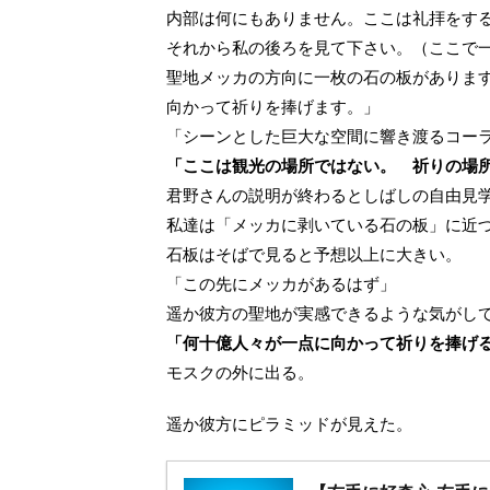
内部は何にもありません。ここは礼拝をす
それから私の後ろを見て下さい。（ここで
聖地メッカの方向に一枚の石の板がありま
向かって祈りを捧げます。」
「シーンとした巨大な空間に響き渡るコー
「ここは観光の場所ではない。 祈りの場
君野さんの説明が終わるとしばしの自由見
私達は「メッカに剥いている石の板」に近
石板はそばで見ると予想以上に大きい。
「この先にメッカがあるはず」
遥か彼方の聖地が実感できるような気がし
「何十億人々が一点に向かって祈りを捧げ
モスクの外に出る。
遥か彼方にピラミッドが見えた。