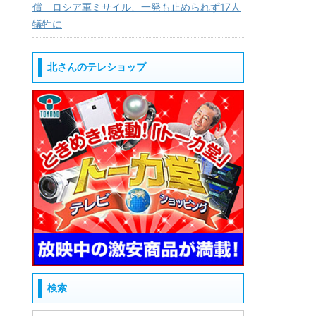
償 ロシア軍ミサイル、一発も止められず17人
犠牲に
北さんのテレショップ
検索