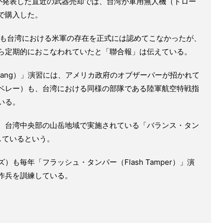
省が発表した直近の武器売却では、台湾が軍用無人機（ドロー
ルで購入した。
府も台湾における米軍の存在を正式には認めてこなかったが、
ら定期的におこなわれていたと「聯合報」は伝えている。
Kuang）」演習には、アメリカ政府のオブザーバーが招かれて
ベレー）も、台湾における同様の部隊である陸軍航空特戦指
いる。
、台湾中央部の山岳地域で実施されている「バランス・タン
参加しているという。
も毎年「フラッシュ・タンパー（Flash Tamper）」演
作兵を訓練している。