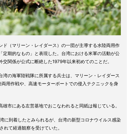
ンド（マリーン・レイダース）の一団が主導する水陸両用作
「定期的なもの」と表現した。台湾における米軍の活動が公
交関係が公式に断絶した1979年以来初めてのことだ。
台湾の海軍陸戦隊に所属する兵士は、マリーン・レイダース
陸両用作戦や、高速モーターボートでの侵入テクニックを身
高雄市にある左営基地でおこなわれると同紙は報じている。
台湾に到着したとみられるが、台湾の新型コロナウイルス感染
隔離されて経過観察を受けていた。