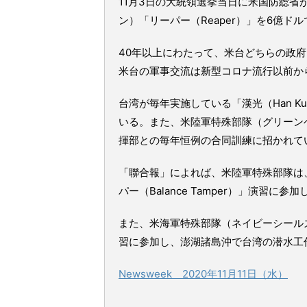
11月3日の大統領選挙当日に米国防総
ン）「リーパー（Reaper）」を6億ド
40年以上にわたって、米台どちらの政
米台の軍事交流は新型コロナ流行以前か
台湾が毎年実施している「漢光（Han 
いる。また、米陸軍特殊部隊（グリーン
揮部との毎年恒例の合同訓練に招かれて
「聯合報」によれば、米陸軍特殊部隊は
パー（Balance Tamper）」演習に
また、米海軍特殊部隊（ネイビーシールズ）
習に参加し、澎湖諸島沖で台湾の潜水工
Newsweek 2020年11月11日（水）