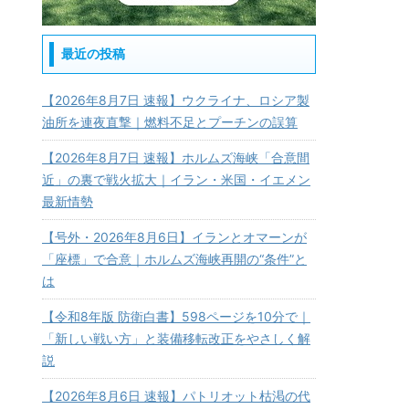
最近の投稿
【2026年8月7日 速報】ウクライナ、ロシア製
油所を連夜直撃｜燃料不足とプーチンの誤算
【2026年8月7日 速報】ホルムズ海峡「合意間
近」の裏で戦火拡大｜イラン・米国・イエメン
最新情勢
【号外・2026年8月6日】イランとオマーンが
「座標」で合意｜ホルムズ海峡再開の“条件”と
は
【令和8年版 防衛白書】598ページを10分で｜
「新しい戦い方」と装備移転改正をやさしく解
説
【2026年8月6日 速報】パトリオット枯渇の代