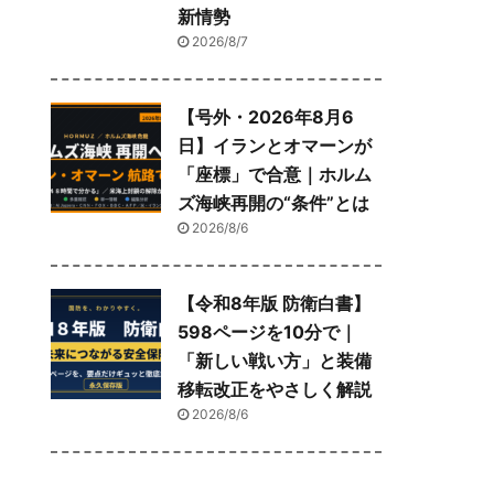
新情勢
2026/8/7
【号外・2026年8月6
日】イランとオマーンが
「座標」で合意｜ホルム
ズ海峡再開の“条件”とは
2026/8/6
【令和8年版 防衛白書】
598ページを10分で｜
「新しい戦い方」と装備
移転改正をやさしく解説
2026/8/6