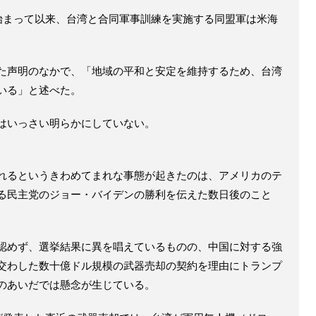
始まって以来、台湾と合同軍事訓練を実施する同盟軍は米海
た声明のなかで、「地域の平和と安定を維持するため、台湾
いる」と述べた。
はいっさい明らかにしていない。
れるというきわめてまれな事態が起きたのは、アメリカのテ
る民主党のジョー・バイデンの勝利を伝えた数日後のこと
認めず、選挙結果に異を唱えているものの、中国に対する強
交わした数十億ドル規模の武器売却の契約を理由にトランプ
のあいだでは懸念が生じている。