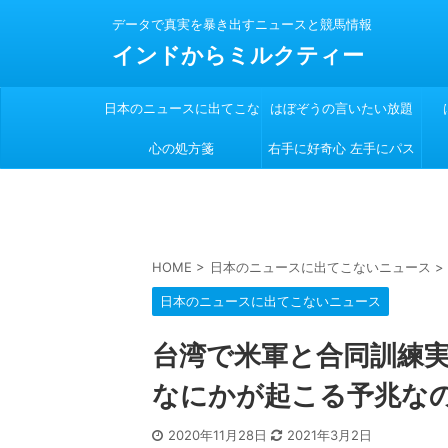
データで真実を暴き出すニュースと競馬情報
インドからミルクティー
日本のニュースに出てこな
はぼぞうの言いたい放題
心の処方箋
い
右手に好奇心 左手にパス
ポート
HOME
>
日本のニュースに出てこないニュース
>
日本のニュースに出てこないニュース
台湾で米軍と合同訓練実
なにかが起こる予兆な
2020年11月28日
2021年3月2日