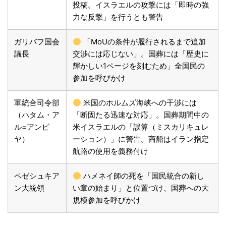
投稿。イスラエルの攻撃には「即時の強
力な反撃」を行うとも警告
ガリバフ国会
「MoUの条件が履行されるまで追加
議長
交渉には応じない」。国葬には「歴史に
輝かしい1ページを刻むため」全国民の
参加を呼びかけ
軍統合司令部
米国のホルムズ海峡への干渉には
（ハタム・ア
「断固たる迅速な対応」。国葬期間中の
ル=アンビ
米イスラエルの「誤算（ミスカリキュレ
ヤ）
ーション）」に警告。商船はイラン指定
航路の使用を義務付け
ペゼシュキア
ハメネイ師の死を「国民統合の新し
ン大統領
い章の始まり」と位置づけ、国葬への大
規模参加を呼びかけ