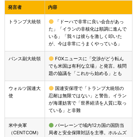
発言者
内容
トランプ大統領
「ドーハで非常に良い会合があっ
た」「イランの非核化は順調に進んで
いる」「我々は彼らを激しく叩いた
が、今は非常にうまくやっている」
バンス副大統領
FOXニュースに「交渉がどう転ん
でも米国は有利な立場」と発言。核問
題の協議を「これから始める」とも
ウォルツ国連大
国連安保理で「トランプ大統領の
使
忍耐は無限ではない」と警告。イラン
が海運妨害で「世界経済を人質に取っ
ている」と非難
米中央軍
バーレーンで域内12カ国の国防当
（CENTCOM）
局者と安全保障対話を主導。ホルムズ