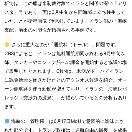
析では、この船は米制裁対象でイランと関係の深い「アリ
スタ」号であり、実は3月中旬から同海域に立ち往生して
いたことが衛星画像で判明しています。イラン側の「海峡
支配」演出の可能性が指摘される事例です。
さらに重大なのが「通航料（トール）」問題です。
CBSによると、イランは無料通航期間が終わる8月中旬以
降、タンカーやコンテナ船への課金を開始すると協議の場
で表明したとされます。CNNは、米側がドーハでイラン
に課金断念を働きかけたとのアクシオス報道を紹介。オマ
ーン側航路を使う船舶が増えており、イランの「海峡レバ
レッジ（交渉力の源泉）」が揺らいでいるとの分析もあり
ます。
海峡の「管理権」は6月17日MoUで意図的に曖昧にさ
れた部分です。トランプ政権は「通航自由の回復」を成果