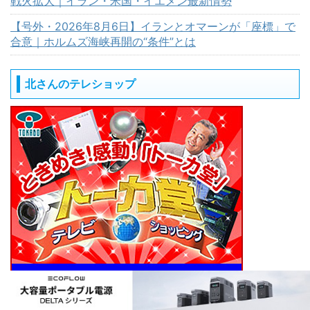
戦火拡大｜イラン・米国・イエメン最新情勢
【号外・2026年8月6日】イランとオマーンが「座標」で
合意｜ホルムズ海峡再開の“条件”とは
北さんのテレショップ