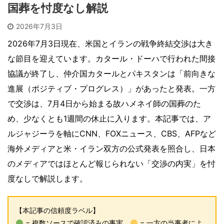
国葬を忖度なし解説
2026年7月3日
2026年7月3日現在、米国とイランの戦争終結交渉は大き
な節目を迎えています。カタール・ドーハで行われた間接
協議が終了し、仲介国カタールとパキスタンは「前向きな
進展（ポジティブ・プログレス）」があったと発表。一方
で交渉は、7月4日から始まる故ハメネイ師の国葬のた
め、少なくとも1週間の休止に入ります。本記事では、ア
ルジャジーラを軸にCNN、FOXニュース、CBS、AFPなど
海外メディアと米・イラン双方の公式発表を照合し、日本
のメディアではほとんど報じられない「交渉の内実」を忖
度なしで解説します。
【本記事の信頼度ラベル】
= 複数ソースで確認済みの事実
= 一方の当事者によ