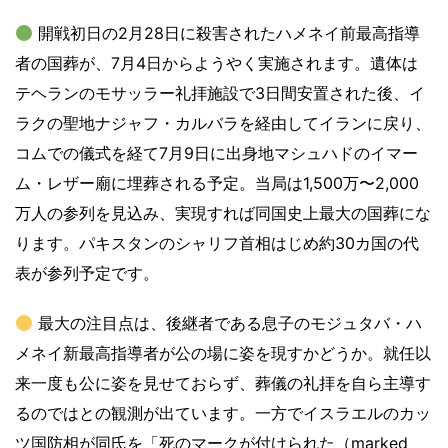
開戦初日の2月28日に殺害されたハメネイ前最高指導
者の国葬が、7月4日からようやく実施されます。遺体は
テヘランのモサッラー礼拝施設で3日間安置された後、イ
ラクの聖地ナジャフ・カルバラを経由してイランに戻り、
コムでの儀式を経て7月9日に出身地マシュハドのイマー
ム・レザー廟に埋葬される予定。当局は1,500万〜2,000
万人の参列を見込み、実現すれば同国史上最大の国葬にな
ります。パキスタンのシャリフ首相はじめ約30カ国の代
表が参列予定です。
最大の注目点は、後継者である息子のモジュタバ・ハ
メネイ新最高指導者が公の場に姿を現すかどうか。就任以
来一度も公に姿を見せておらず、葬儀の礼拝を自ら主導す
るのではとの観測が出ています。一方でイスラエルのカッ
ツ国防相が同氏を「死のマークが付けられた（marked