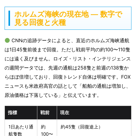
ホルムズ海峡の現在地 ― 数字で
見る回復と火種
CNNの追跡データによると、直近のホルムズ海峡通航
は1日45隻前後まで回復。ただし戦前平均の約100〜110隻
には遠く及びません。ロイズ・リスト・インテリジェンス
の週間データでは、先週の通航は258隻と前週の138隻か
らほぼ倍増しており、回復トレンド自体は明確です。FOX
ニュースも米政府高官の話として「船舶の通航は増加し、
原油価格は下落している」と伝えています。
指標
戦前
現在
1日あたり通
約
約45隻（回復途上）
航隻数
100〜