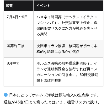
時期
イベント
7月4日〜9日
ハメネイ師国葬（テヘラン→イラク→
マシュハド）。外交は事実上停止。偶
発的衝突リスクに双方が神経を尖らせ
る期間
国葬終了後
次回米イラン協議。核問題が初めて本
格的な議題になるかが焦点
8月中旬
ホルムズ海峡の無料通航期間終了。イ
ランが通航料課金を強行すれば再エス
カレーションの引き金に。60日交渉期
限もほぼ同時期
日本にとってホルムズ海峡は原油輸入の生命線です。
通航が45隻/日まで戻ったとはいえ、機雷リスクは残り、