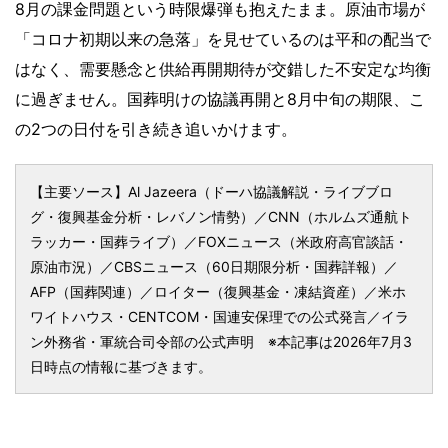
8月の課金問題という時限爆弾も抱えたまま。原油市場が
「コロナ初期以来の急落」を見せているのは平和の配当で
はなく、需要懸念と供給再開期待が交錯した不安定な均衡
に過ぎません。国葬明けの協議再開と8月中旬の期限、こ
の2つの日付を引き続き追いかけます。
【主要ソース】Al Jazeera（ドーハ協議解説・ライブブロ
グ・復興基金分析・レバノン情勢）／CNN（ホルムズ通航ト
ラッカー・国葬ライブ）／FOXニュース（米政府高官談話・
原油市況）／CBSニュース（60日期限分析・国葬詳報）／
AFP（国葬関連）／ロイター（復興基金・凍結資産）／米ホ
ワイトハウス・CENTCOM・国連安保理での公式発言／イラ
ン外務省・軍統合司令部の公式声明 ※本記事は2026年7月3
日時点の情報に基づきます。