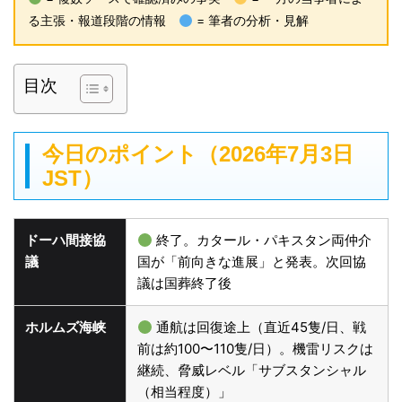
る主張・報道段階の情報
= 筆者の分析・見解
目次
今日のポイント（2026年7月3日
JST）
ドーハ間接協
終了。カタール・パキスタン両仲介
議
国が「前向きな進展」と発表。次回協
議は国葬終了後
ホルムズ海峡
通航は回復途上（直近45隻/日、戦
前は約100〜110隻/日）。機雷リスクは
継続、脅威レベル「サブスタンシャル
（相当程度）」