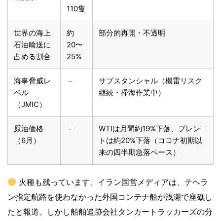
110隻
世界の海上
約
部分的再開・不透明
石油輸送に
20〜
占める割合
25%
海事脅威レ
－
サブスタンシャル（機雷リスク
ベル
継続・掃海作業中）
（JMIC）
原油価格
－
WTIは月間約19%下落、ブレン
（6月）
トは約20%下落（コロナ初期以
来の四半期急落ペース）
火種も残っています。イラン国営メディアは、テヘラ
ン指定航路を使わなかった外国コンテナ船が浅瀬で座礁し
たと報道。しかし船舶追跡会社タンカートラッカーズの分