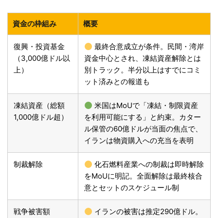
資金の枠組み
概要
復興・投資基金
最終合意成立が条件。民間・湾岸
（3,000億ドル以
資金中心とされ、凍結資産解除とは
上）
別トラック。半分以上はすでにコミ
ット済みとの報道も
凍結資産（総額
米国はMoUで「凍結・制限資産
1,000億ドル超）
を利用可能にする」と約束。カター
ル保管の60億ドルが当面の焦点で、
イランは物資購入への充当を表明
制裁解除
化石燃料産業への制裁は即時解除
をMoUに明記。全面解除は最終核合
意とセットのスケジュール制
戦争被害額
イランの被害は推定290億ドル。