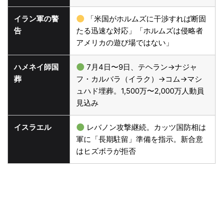
イラン軍の警
「米国がホルムズに干渉すれば断固
告
たる迅速な対応」「ホルムズは侵略者
アメリカの遊び場ではない」
ハメネイ師国
7月4日〜9日、テヘラン→ナジャ
葬
フ・カルバラ（イラク）→コム→マシ
ュハド埋葬。1,500万〜2,000万人動員
見込み
イスラエル
レバノン攻撃継続。カッツ国防相は
軍に「長期駐留」準備を指示。新合意
はヒズボラが拒否