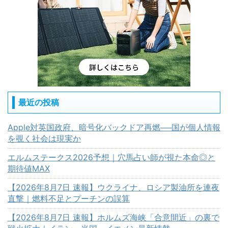
最近の投稿
Apple対英国政府、暗号化バックドア再燃──国が個人情報
を覗く社会は現実か
エルムステークス2026予想｜穴馬占い師が視た本命◎と
期待値MAX
【2026年8月7日 速報】ウクライナ、ロシア製油所を連夜
直撃｜燃料不足とプーチンの誤算
【2026年8月7日 速報】ホルムズ海峡「合意間近」の裏で