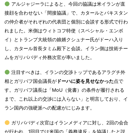
アルジャジーラによると、今回の協議は米イランが直
接顔を合わせない「間接協議」で、カタールとパキスタン
の仲介者がそれぞれの代表団と個別に会談する形式で行わ
れました。米側はウィトコフ特使（スペシャル・エンボ
イ）とトランプ大統領の娘婿クシュナー氏がドーハ入り
し、カタール首長タミム殿下と会談。イラン側は技術チー
ムをガリババディ外務次官が率いました。
注目すべきは、イランの交渉トップであるアラグチ外
相とガリバフ国会議長が
ドーハに姿を見せなかった
点で
す。ガリバフ議長は「MoU（覚書）の条件が履行される
まで、これ以上の交渉には入らない」と明言しており、イ
ラン国内の強硬派への配慮がにじみます。
ガリババディ次官はイランメディアに対し、2回の会合
が行われ、1回目では米国の「義務違反」を協議したと説