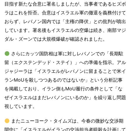
目指す新たな合意に署名しましたが、当事者であるヒズボ
ラはこれを拒否。合意はイスラエル軍の撤退を義務付けて
おらず、レバノン国内では「主権の降伏」との批判が噴出
しています。署名後もイスラエルの空爆は続き、南部マジ
ダル・ズーンでは大規模爆破が確認されました。
さらにカッツ国防相は軍に対しレバノンでの「長期駐
留（エクステンデッド・ステイ）」への準備を指示。アル
ジャジーラは「イスラエルがレバノンに留まることで米イ
ランMoUを殺しつつあるのではないか」という分析記事
を掲載しており、イラン側もMoU履行の条件として「な
ぜイスラエルはまだレバノンにいるのか」を繰り返し問題
視しています。
またニューヨーク・タイムズは、今春の微妙な交渉期
間中に「イスラエルがイランの交渉担当者暗殺を計画して