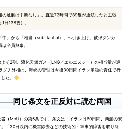
船の通航は中断なし」。直近72時間で89隻が通航したと主張
1日138隻）。
」から「相当（substantial）」へ引き上げ。被弾タンカ
員は全員無事。
よそ2割、液化天然ガス（LNG／エルエヌジー）の相当量が通
ラグチ外相は、海峡の管理は今後30日間イラン単独の責任で行
ました。
」——同じ条文を正反対に読む両国
書（MoU）の第5条です。条文は「イランは60日間、商船の安
」「30日以内に機雷除去などの技術的・軍事的障害を取り除