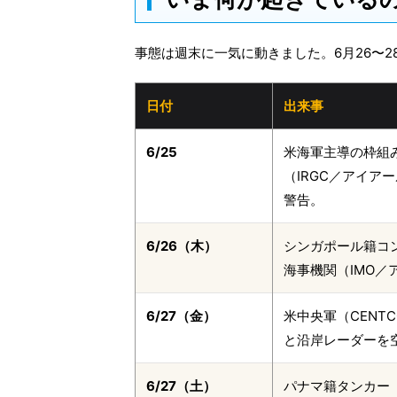
事態は週末に一気に動きました。6月26〜
日付
出来事
6/25
米海軍主導の枠組
（IRGC／アイ
警告。
6/26（木）
シンガポール籍コン
海事機関（IMO
6/27（金）
米中央軍（CENT
と沿岸レーダーを
6/27（土）
パナマ籍タンカー「