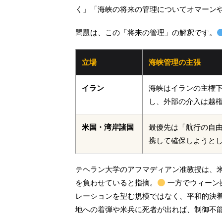
く」「海峡の将来の管理についてオマーン
問題は、この「将来の管理」の解釈です。
立場
海峡管理の主張
イラン
海峡はイランの主権
し、外部の介入は越
米国・湾岸諸国
最優先は「航行の自由
携して確保しようと
テヘラン大学のアフマディアン准教授は、
を負わせていると指摘。
一方でウィーン
レーションを望む規模ではなく、平和的決
地への着弾や米兵に死者が出れば、制御不