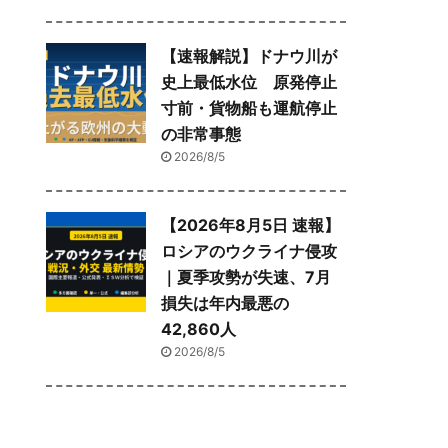
【速報解説】ドナウ川が
史上最低水位 原発停止
寸前・貨物船も運航停止
の非常事態
2026/8/5
【2026年8月5日 速報】
ロシアのウクライナ侵攻
｜夏季攻勢が失速、7月
損失は年内最悪の
42,860人
2026/8/5