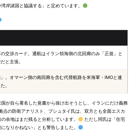
や湾岸諸国と協議する」と定めています。
下の交渉カード。通航はイラン領海側の北回廊のみ「正規」と
権だと主張。
」。オマーン側の南回廊を含む代替航路を米海軍・IMOと連
した。
米国が自ら署名した覚書から抜け出そうとし、イランにだけ義務
拠点の防衛アナリスト、プシュタイ氏は、双方とも全面エスカ
着の余地はまだ残ると分析しています。
ただし同氏は「住宅
能になりかねない」とも警告しました。