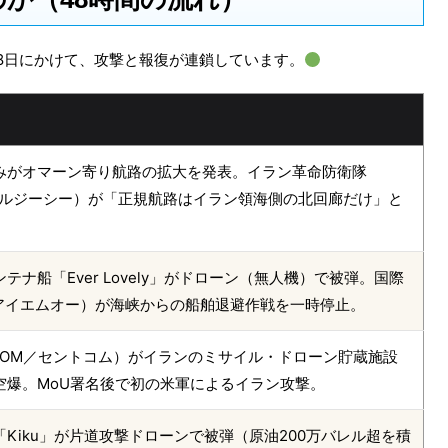
28日にかけて、攻撃と報復が連鎖しています。
みがオマーン寄り航路の拡大を発表。イラン革命防衛隊
アールジーシー）が「正規航路はイラン領海側の北回廊だけ」と
テナ船「Ever Lovely」がドローン（無人機）で被弾。国際
／アイエムオー）が海峡からの船舶退避作戦を一時停止。
COM／セントコム）がイランのミサイル・ドローン貯蔵施設
空爆。MoU署名後で初の米軍によるイラン攻撃。
Kiku」が片道攻撃ドローンで被弾（原油200万バレル超を積