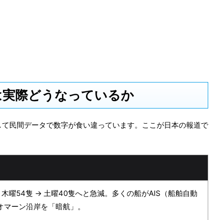
は実際どうなっているか
して民間データで数字が食い違っています。ここが日本の報道で
 木曜54隻 → 土曜40隻へと急減。多くの船がAIS（船舶自動
オマーン沿岸を「暗航」。