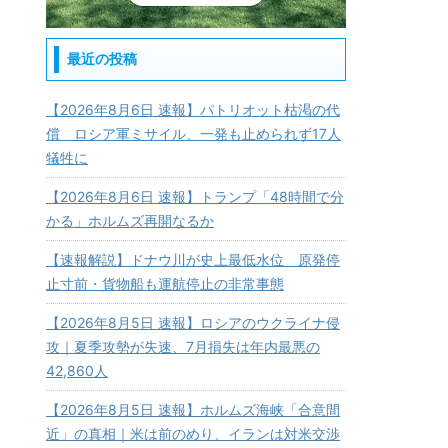
最近の投稿
【2026年8月6日 速報】パトリオット枯渇の代
償 ロシア軍ミサイル、一発も止められず17人
犠牲に
【2026年8月6日 速報】トランプ「48時間で分
かる」ホルムズ再開なるか
【速報解説】ドナウ川が史上最低水位 原発停
止寸前・貨物船も運航停止の非常事態
【2026年8月5日 速報】ロシアのウクライナ侵
攻｜夏季攻勢が失速、7月損失は年内最悪の
42,860人
【2026年8月5日 速報】ホルムズ海峡「合意間
近」の真相｜米は前のめり、イランは対米交渉