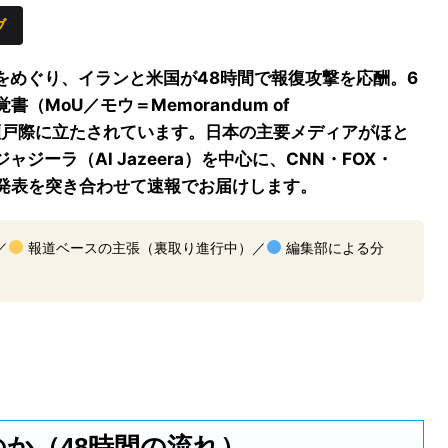
ブ
をめぐり、イランと米国が48時間で報復攻撃を応酬。6
（MoU／モウ＝Memorandum of
崩壊の瀬戸際に立たされています。日本の主要メディアがほと
ーラ（Al Jazeera）を中心に、CNN・FOX・
式発表を突き合わせて速報でお届けします。
／
報道ベースの主張（裏取り進行中）／
編集部による分
か（48時間の流れ）