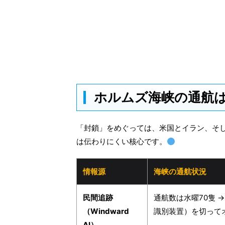
ホルムズ海峡の通航
「封鎖」をめぐっては、米国とイラン、そ
は伝わりにくい核心です。
情報源
海峡の通航状況
民間追跡
通航数は水曜70隻 →
（Windward
識別装置）を切って
AI）