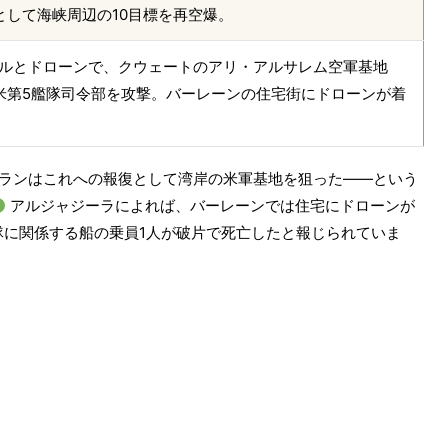
として海峡周辺の10目標を再空爆。
サイルとドローンで、クウェートのアリ・アルサレム空軍基地
米第5艦隊司令部を攻撃。バーレーンの住宅街にドローンが着
イランはこれへの報復として湾岸の米軍基地を狙った——という
アルジャジーラによれば、バーレーンでは住宅にドローンが
隊に関係する船の乗員1人が破片で死亡したと報じられていま