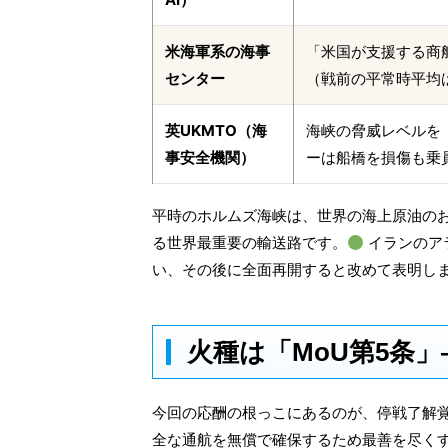
米海軍系の海事
「米国が支援する商
センター
（戦前の平常時平均は
英UKMTO（海
海峡の脅威レベルを「中
事安全機関）
ーは船橋を損傷も乗
平時のホルムズ海峡は、世界の海上原油のお
る世界最重要の輸送路です。
イランのア
い、その後に全面再開すると改めて表明し
火種は「MoU第5条
今回の応酬の根っこにあるのが、停戦了解覚
全な通航を無償で確保するため最善を尽くす