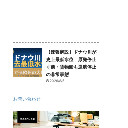
【速報解説】ドナウ川が
史上最低水位 原発停止
寸前・貨物船も運航停止
の非常事態
2026/8/5
お問い合わせ