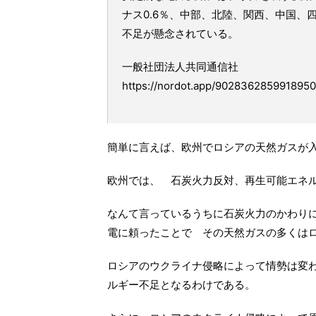
ナス0.6％、中部、北陸、関西、中国、
不足が懸念されている。
一般社団法人共同通信社
https://nordot.app/902836285991895
簡単に言えば、欧州でロシアの天然ガスが
欧州では、 石炭火力反対、再生可能エネ
なんて言っているうちに石炭火力のかわりに
電に頼ったことで その天然ガスの多くは
ロシアのウクライナ侵略によって情勢は変
ルギー不足となるわけである。