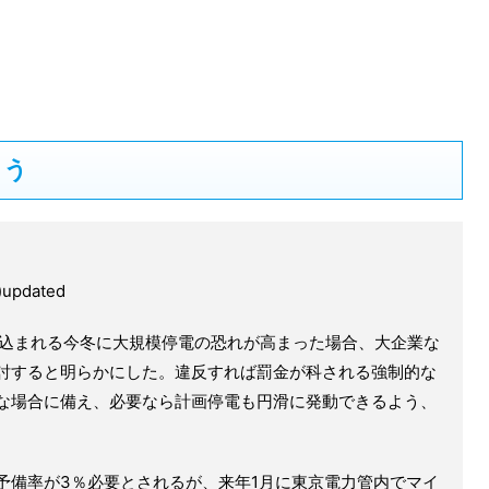
よう
)updated
見込まれる今冬に大規模停電の恐れが高まった場合、大企業な
討すると明らかにした。違反すれば罰金が科される強制的な
な場合に備え、必要なら計画停電も円滑に発動できるよう、
予備率が3％必要とされるが、来年1月に東京電力管内でマイ