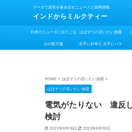
データで真実を暴き出すニュースと競馬情報
インドからミルクティー
日本のニュースに出てこな
はぼぞうの言いたい放題
心の処方箋
い
右手に好奇心 左手にパス
ポート
HOME
>
はぼぞうの言いたい放題
>
はぼぞうの言いたい放題
電気がたりない 違反
検討
2022年6月16日
2023年6月10日