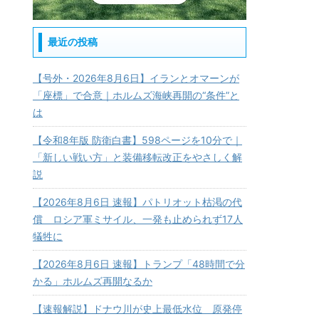
最近の投稿
【号外・2026年8月6日】イランとオマーンが
「座標」で合意｜ホルムズ海峡再開の“条件”と
は
【令和8年版 防衛白書】598ページを10分で｜
「新しい戦い方」と装備移転改正をやさしく解
説
【2026年8月6日 速報】パトリオット枯渇の代
償 ロシア軍ミサイル、一発も止められず17人
犠牲に
【2026年8月6日 速報】トランプ「48時間で分
かる」ホルムズ再開なるか
【速報解説】ドナウ川が史上最低水位 原発停