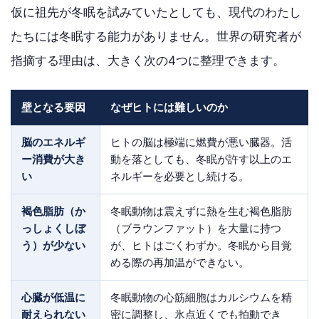
仮に祖先が冬眠を試みていたとしても、現代のわたし
たちには冬眠する能力がありません。世界の研究者が
指摘する理由は、大きく次の4つに整理できます。
壁となる要因
なぜヒトには難しいのか
脳のエネルギ
ヒトの脳は極端に燃費が悪い臓器。活
ー消費が大き
動を落としても、冬眠が許す以上のエ
い
ネルギーを必要とし続ける。
褐色脂肪（か
冬眠動物は震えずに熱を生む褐色脂肪
っしょくしぼ
（ブラウンファット）を大量に持つ
う）が少ない
が、ヒトはごくわずか。冬眠から目覚
める際の再加温ができない。
心臓が低温に
冬眠動物の心筋細胞はカルシウムを精
耐えられない
密に調整し、氷点近くでも拍動でき