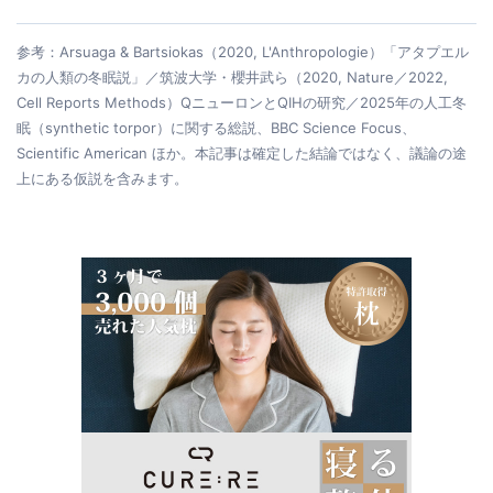
参考：Arsuaga & Bartsiokas（2020, L'Anthropologie）「アタプエル
カの人類の冬眠説」／筑波大学・櫻井武ら（2020, Nature／2022,
Cell Reports Methods）QニューロンとQIHの研究／2025年の人工冬
眠（synthetic torpor）に関する総説、BBC Science Focus、
Scientific American ほか。本記事は確定した結論ではなく、議論の途
上にある仮説を含みます。