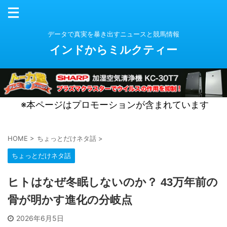
データで真実を暴き出すニュースと競馬情報
インドからミルクティー
※本ページはプロモーションが含まれています
HOME
>
ちょっとだけネタ話
>
ちょっとだけネタ話
ヒトはなぜ冬眠しないのか？ 43万年前の
骨が明かす進化の分岐点
2026年6月5日