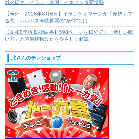
戦火拡大｜イラン・米国・イエメン最新情勢
【号外・2026年8月6日】イランとオマーンが「座標」で
合意｜ホルムズ海峡再開の“条件”とは
【令和8年版 防衛白書】598ページを10分で｜「新しい戦
い方」と装備移転改正をやさしく解説
北さんのテレショップ