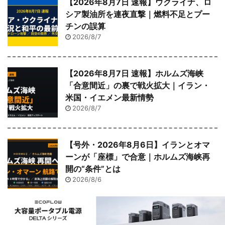
【2026年8月7日 速報】ウクライナ、ロ
シア製油所を連夜直撃｜燃料不足とプー
チンの誤算
2026/8/7
【2026年8月7日 速報】ホルムズ海峡
「合意間近」の裏で戦火拡大｜イラン・
米国・イエメン最新情勢
2026/8/7
【号外・2026年8月6日】イランとオマ
ーンが「座標」で合意｜ホルムズ海峡再
開の“条件”とは
2026/8/6