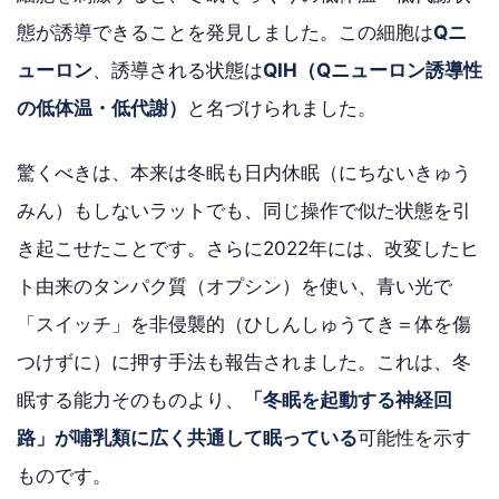
態が誘導できることを発見しました。この細胞は
Qニ
ューロン
、誘導される状態は
QIH（Qニューロン誘導性
の低体温・低代謝）
と名づけられました。
驚くべきは、本来は冬眠も日内休眠（にちないきゅう
みん）もしないラットでも、同じ操作で似た状態を引
き起こせたことです。さらに2022年には、改変したヒ
ト由来のタンパク質（オプシン）を使い、青い光で
「スイッチ」を非侵襲的（ひしんしゅうてき＝体を傷
つけずに）に押す手法も報告されました。これは、冬
眠する能力そのものより、
「冬眠を起動する神経回
路」が哺乳類に広く共通して眠っている
可能性を示す
ものです。