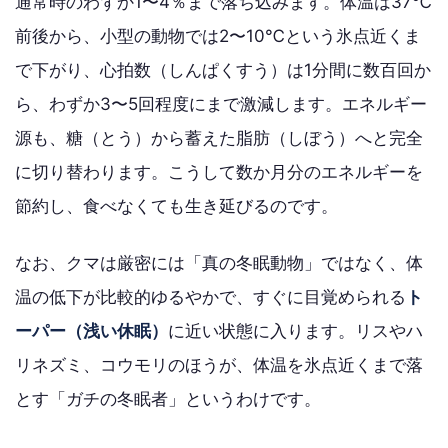
通常時のわずか1〜4％まで落ち込みます。体温は37℃
前後から、小型の動物では2〜10℃という氷点近くま
で下がり、心拍数（しんぱくすう）は1分間に数百回か
ら、わずか3〜5回程度にまで激減します。エネルギー
源も、糖（とう）から蓄えた脂肪（しぼう）へと完全
に切り替わります。こうして数か月分のエネルギーを
節約し、食べなくても生き延びるのです。
なお、クマは厳密には「真の冬眠動物」ではなく、体
温の低下が比較的ゆるやかで、すぐに目覚められる
ト
ーパー（浅い休眠）
に近い状態に入ります。リスやハ
リネズミ、コウモリのほうが、体温を氷点近くまで落
とす「ガチの冬眠者」というわけです。