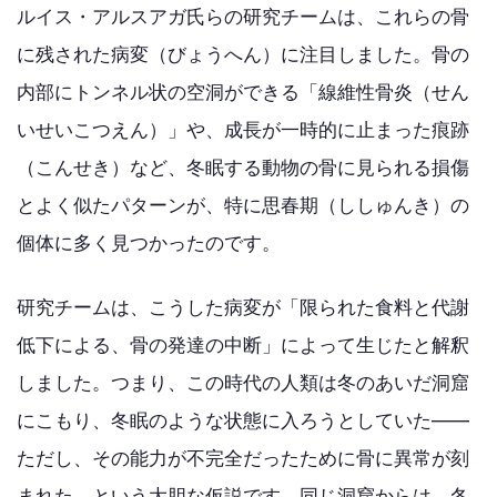
ルイス・アルスアガ氏らの研究チームは、これらの骨
に残された病変（びょうへん）に注目しました。骨の
内部にトンネル状の空洞ができる「線維性骨炎（せん
いせいこつえん）」や、成長が一時的に止まった痕跡
（こんせき）など、冬眠する動物の骨に見られる損傷
とよく似たパターンが、特に思春期（ししゅんき）の
個体に多く見つかったのです。
研究チームは、こうした病変が「限られた食料と代謝
低下による、骨の発達の中断」によって生じたと解釈
しました。つまり、この時代の人類は冬のあいだ洞窟
にこもり、冬眠のような状態に入ろうとしていた——
ただし、その能力が不完全だったために骨に異常が刻
まれた、という大胆な仮説です。同じ洞窟からは、冬