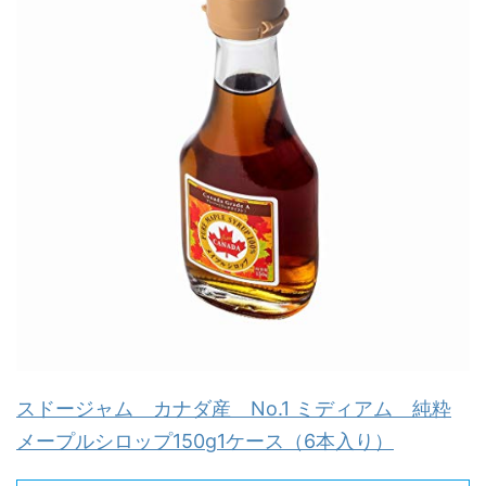
スドージャム カナダ産 No.1 ミディアム 純粋
メープルシロップ150g1ケース（6本入り）