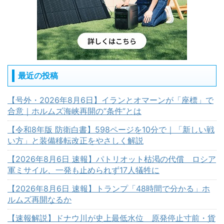
最近の投稿
【号外・2026年8月6日】イランとオマーンが「座標」で
合意｜ホルムズ海峡再開の“条件”とは
【令和8年版 防衛白書】598ページを10分で｜「新しい戦
い方」と装備移転改正をやさしく解説
【2026年8月6日 速報】パトリオット枯渇の代償 ロシア
軍ミサイル、一発も止められず17人犠牲に
【2026年8月6日 速報】トランプ「48時間で分かる」ホ
ルムズ再開なるか
【速報解説】ドナウ川が史上最低水位 原発停止寸前・貨