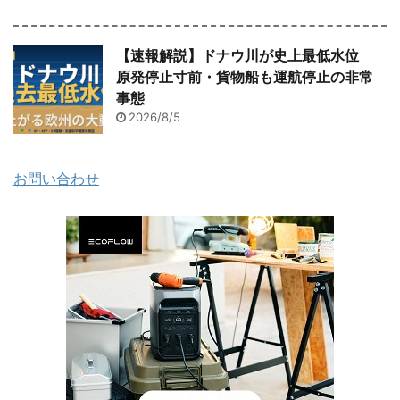
【速報解説】ドナウ川が史上最低水位
原発停止寸前・貨物船も運航停止の非常
事態
2026/8/5
お問い合わせ