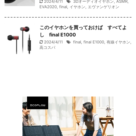
2024/4/11
3Dオーディオイヤホン
,
ASMR
,
EVA2020
,
final
,
イヤホン
,
エヴァンゲリオン
このイヤホンを買っておけば すべてよ
し final E1000
2024/4/11
final
,
final E1000
,
有線イヤホン
,
高コスパ