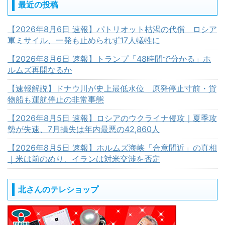
最近の投稿
【2026年8月6日 速報】パトリオット枯渇の代償 ロシア
軍ミサイル、一発も止められず17人犠牲に
【2026年8月6日 速報】トランプ「48時間で分かる」ホ
ルムズ再開なるか
【速報解説】ドナウ川が史上最低水位 原発停止寸前・貨
物船も運航停止の非常事態
【2026年8月5日 速報】ロシアのウクライナ侵攻｜夏季攻
勢が失速、7月損失は年内最悪の42,860人
【2026年8月5日 速報】ホルムズ海峡「合意間近」の真相
｜米は前のめり、イランは対米交渉を否定
北さんのテレショップ