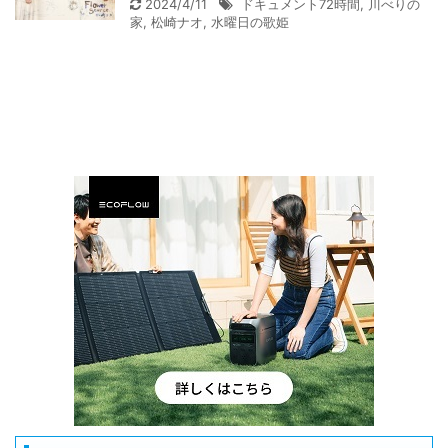
2024/4/11
ドキュメント72時間
,
川べりの
家
,
松崎ナオ
,
水曜日の歌姫