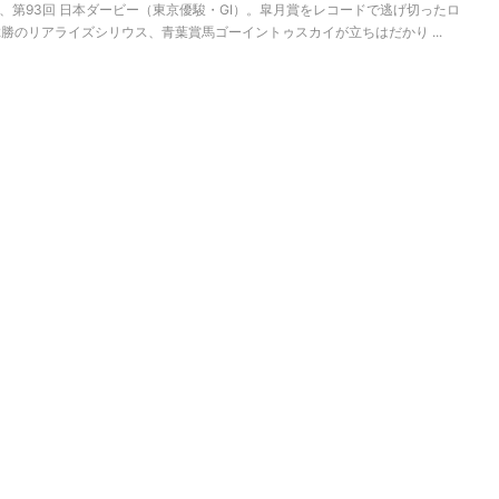
、第93回 日本ダービー（東京優駿・GⅠ）。皐月賞をレコードで逃げ切ったロ
勝のリアライズシリウス、青葉賞馬ゴーイントゥスカイが立ちはだかり ...