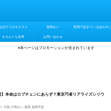
はぼぞうのオススメ
競馬占い
世間で起きているあれや
オカルトな世界
お問い合わせ
れや
※本ページはプロモーションが含まれています
予想】本命はロブチェンにあらず？東京巧者リアライズシリウ
ー
,
穴馬
,
穴馬占い
,
競馬
,
競馬予想