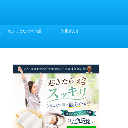
こ
ちょっとだけネタ話
映画ざんす