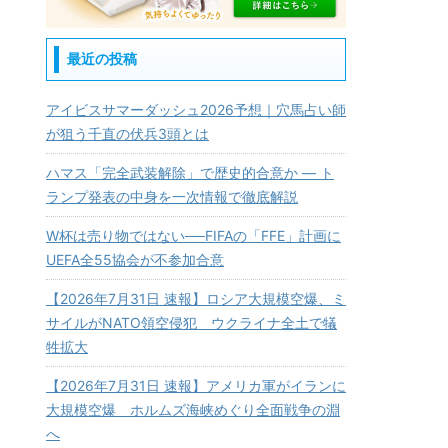
最近の投稿
アイビスサマーダッシュ2026予想｜穴馬占い師
が狙う千直の伏兵3頭とは
ハマス「完全武装解除」で歴史的合意か ― ト
ランプ発表の中身を一次情報で徹底解説
W杯は売り物ではない──FIFAの「FFE」計画に
UEFA全55協会が不参加合意
【2026年7月31日 速報】ロシア大規模空爆、ミ
サイルがNATO領空侵犯 ウクライナ全土で犠
牲拡大
【2026年7月31日 速報】アメリカ軍がイランに
大規模空爆 ホルムズ海峡めぐり全面戦争の淵
へ