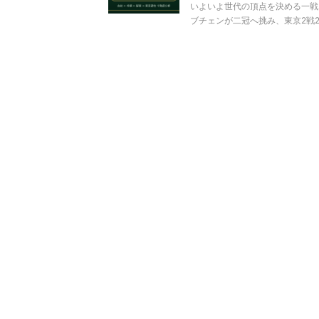
いよいよ世代の頂点を決める一戦
ブチェンが二冠へ挑み、東京2戦2