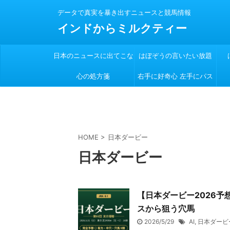
データで真実を暴き出すニュースと競馬情報
インドからミルクティー
日本のニュースに出てこな
はぼぞうの言いたい放題
心の処方箋
い
右手に好奇心 左手にパス
ポート
HOME
>
日本ダービー
日本ダービー
【日本ダービー2026
スから狙う穴馬
2026/5/29
AI
,
日本ダービ