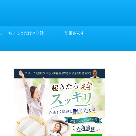
こ
ちょっとだけネタ話
映画ざんす