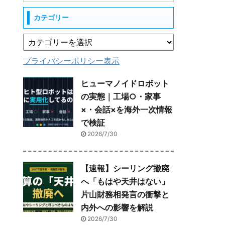
カテゴリー
プライバシーポリシー表示
ヒューマノイドロボット
の実態｜工場○・家事
×・会話×を海外一次情報
で検証
2026/7/30
【速報】シーリング撤廃
へ「もはや天井はない」
片山財務相発言の衝撃と
内外への影響を解説
2026/7/30