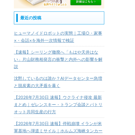
最近の投稿
ヒューマノイドロボットの実態｜工場○・家事
×・会話×を海外一次情報で検証
【速報】シーリング撤廃へ「もはや天井はな
い」片山財務相発言の衝撃と内外への影響を解
説
沈黙しているのは誰か？AIデータセンター急増
と脱炭素の大矛盾を暴く
【2026年7月30日 速報】ウクライナ侵攻 最新
まとめ｜ゼレンスキー・トランプ会談とパトリ
オット共同生産の行方
【2026年7月30日 速報】停戦崩壊 イランが米
軍基地へ弾道ミサイル｜ホルムズ海峡タンカー