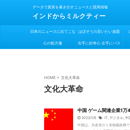
データで真実を暴き出すニュースと競馬情報
インドからミルクティー
日本のニュースに出てこな
はぼぞうの言いたい放題
心の処方箋
い
右手に好奇心 左手にパス
ポート
HOME
>
文化大革命
文化大革命
中国 ゲーム関連企業1
2022/1/6
IT
,
デジタル
,
中
中国は、共産党の１党独裁政権で