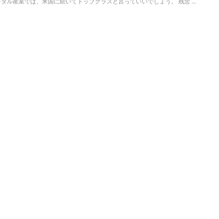
タル産業では、米国に続いてトップクラスと言っていいでしょう。 残念 ...