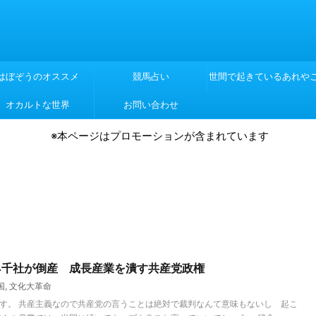
はぼぞうのオススメ
競馬占い
世間で起きているあれや
オカルトな世界
お問い合わせ
れや
※本ページはプロモーションが含まれています
万4千社が倒産 成長産業を潰す共産党政権
国
,
文化大革命
す。 共産主義なので共産党の言うことは絶対で裁判なんて意味もないし 起こ