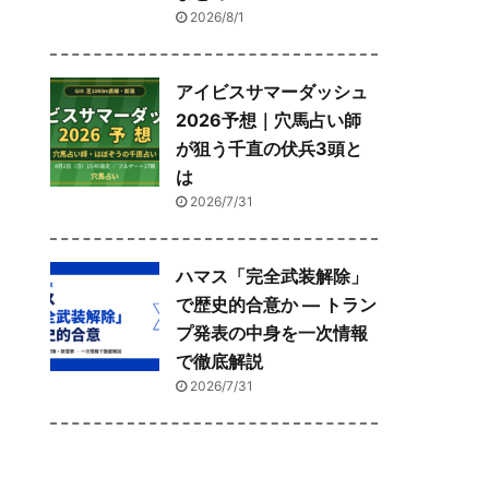
2026/8/1
アイビスサマーダッシュ
2026予想｜穴馬占い師
が狙う千直の伏兵3頭と
は
2026/7/31
ハマス「完全武装解除」
で歴史的合意か ― トラン
プ発表の中身を一次情報
で徹底解説
2026/7/31