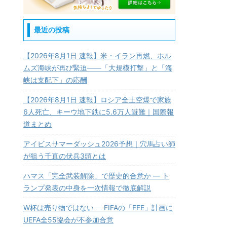
最近の投稿
【2026年8月1日 速報】米・イラン再燃、ホル
ムズ海峡が再び緊迫——「大規模打撃」と「海
峡は支配下」の応酬
【2026年8月1日 速報】ロシア全土空爆で家族
6人死亡、キーウ地下鉄に5.6万人避難｜国際報
道まとめ
アイビスサマーダッシュ2026予想｜穴馬占い師
が狙う千直の伏兵3頭とは
ハマス「完全武装解除」で歴史的合意か ― ト
ランプ発表の中身を一次情報で徹底解説
W杯は売り物ではない──FIFAの「FFE」計画に
UEFA全55協会が不参加合意