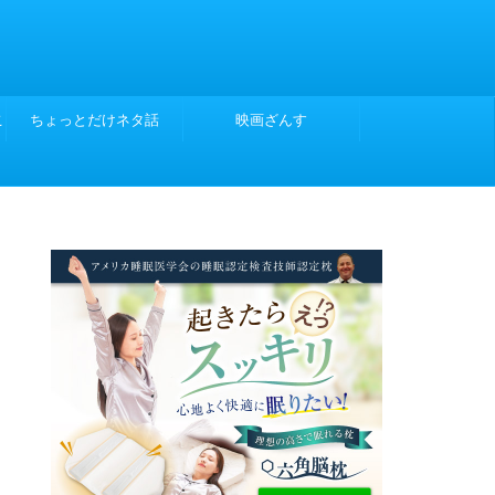
こ
ちょっとだけネタ話
映画ざんす