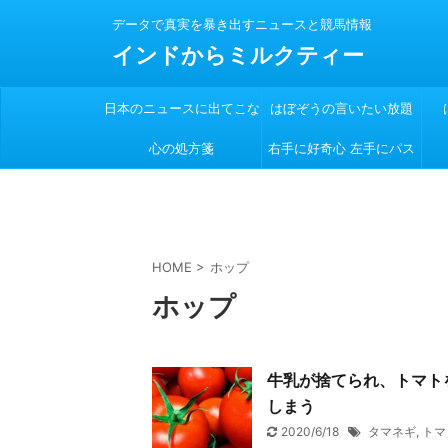
データで真実を暴き出すニュースと競馬情報
インドからミルクティー
日本のニュースに出てこな
はぼぞうの言いたい放題
心の処方箋
い
右手に好奇心 左手にパス
ポート
HOME
>
ホップ
ホップ
牛乳が捨てられ、トマト
しまう
2020/6/18
タマネギ
,
トマ