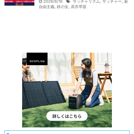
2026/6/16
サッチャリズム
,
サッチャー
,
新
自由主義
,
鉄の女
,
高市早苗