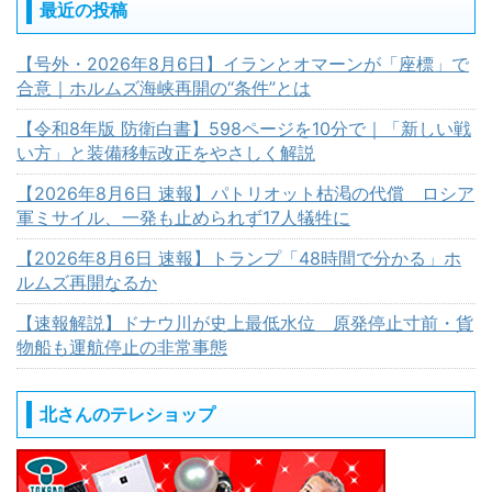
最近の投稿
【号外・2026年8月6日】イランとオマーンが「座標」で
合意｜ホルムズ海峡再開の“条件”とは
【令和8年版 防衛白書】598ページを10分で｜「新しい戦
い方」と装備移転改正をやさしく解説
【2026年8月6日 速報】パトリオット枯渇の代償 ロシア
軍ミサイル、一発も止められず17人犠牲に
【2026年8月6日 速報】トランプ「48時間で分かる」ホ
ルムズ再開なるか
【速報解説】ドナウ川が史上最低水位 原発停止寸前・貨
物船も運航停止の非常事態
北さんのテレショップ