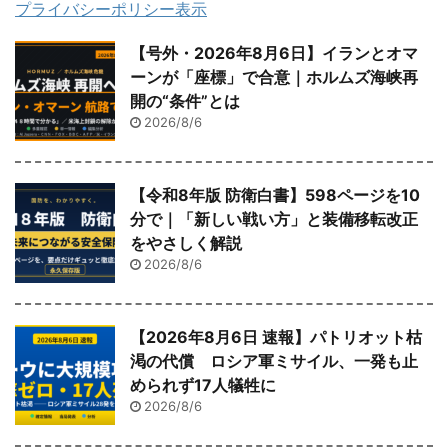
プライバシーポリシー表示
【号外・2026年8月6日】イランとオマ
ーンが「座標」で合意｜ホルムズ海峡再
開の“条件”とは
2026/8/6
【令和8年版 防衛白書】598ページを10
分で｜「新しい戦い方」と装備移転改正
をやさしく解説
2026/8/6
【2026年8月6日 速報】パトリオット枯
渇の代償 ロシア軍ミサイル、一発も止
められず17人犠牲に
2026/8/6