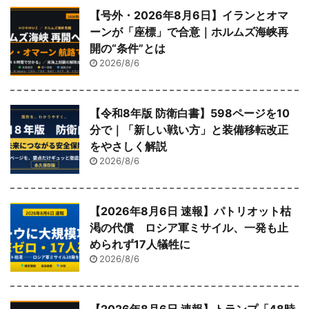
【号外・2026年8月6日】イランとオマ
ーンが「座標」で合意｜ホルムズ海峡再
開の“条件”とは
2026/8/6
【令和8年版 防衛白書】598ページを10
分で｜「新しい戦い方」と装備移転改正
をやさしく解説
2026/8/6
【2026年8月6日 速報】パトリオット枯
渇の代償 ロシア軍ミサイル、一発も止
められず17人犠牲に
2026/8/6