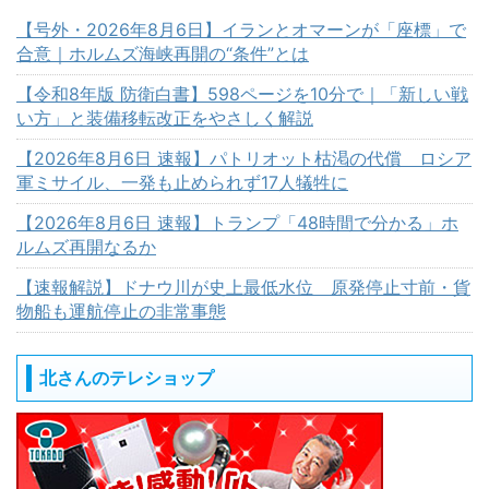
【号外・2026年8月6日】イランとオマーンが「座標」で
合意｜ホルムズ海峡再開の“条件”とは
【令和8年版 防衛白書】598ページを10分で｜「新しい戦
い方」と装備移転改正をやさしく解説
【2026年8月6日 速報】パトリオット枯渇の代償 ロシア
軍ミサイル、一発も止められず17人犠牲に
【2026年8月6日 速報】トランプ「48時間で分かる」ホ
ルムズ再開なるか
【速報解説】ドナウ川が史上最低水位 原発停止寸前・貨
物船も運航停止の非常事態
北さんのテレショップ