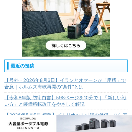
最近の投稿
【号外・2026年8月6日】イランとオマーンが「座標」で
合意｜ホルムズ海峡再開の“条件”とは
【令和8年版 防衛白書】598ページを10分で｜「新しい戦
い方」と装備移転改正をやさしく解説
【2026年8月6日 速報】パトリオット枯渇の代償 ロシア
軍ミサイル、一発も止められず17人犠牲に