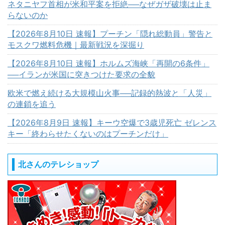
ネタニヤフ首相が米和平案を拒絶──なぜガザ破壊は止ま
らないのか
【2026年8月10日 速報】プーチン「隠れ総動員」警告と
モスクワ燃料危機｜最新戦況を深掘り
【2026年8月10日 速報】ホルムズ海峡「再開の6条件」
──イランが米国に突きつけた要求の全貌
欧米で燃え続ける大規模山火事──記録的熱波と「人災」
の連鎖を追う
【2026年8月9日 速報】キーウ空爆で3歳児死亡 ゼレンス
キー「終わらせたくないのはプーチンだけ」
北さんのテレショップ