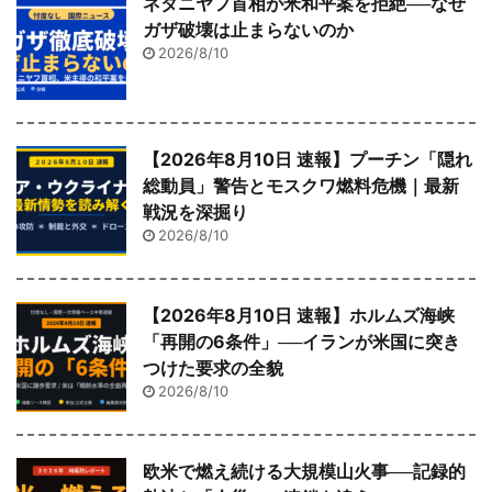
ネタニヤフ首相が米和平案を拒絶──なぜ
ガザ破壊は止まらないのか
2026/8/10
【2026年8月10日 速報】プーチン「隠れ
総動員」警告とモスクワ燃料危機｜最新
戦況を深掘り
2026/8/10
【2026年8月10日 速報】ホルムズ海峡
「再開の6条件」──イランが米国に突き
つけた要求の全貌
2026/8/10
欧米で燃え続ける大規模山火事──記録的