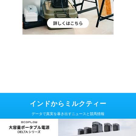
インドからミルクティー
データで真実を暴き出すニュースと競馬情報
Copyright© インドからミルクティー , 2026 All Rights Reserved Powered
by
AFFINGER5
.