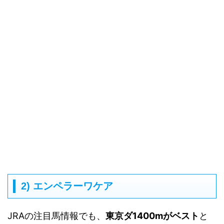
2) エンペラーワケア
JRAの注目馬情報でも、
東京ダ1400mがベスト
と