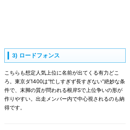
3) ロードフォンス
こちらも想定人気上位に名前が出てくる有力どこ
ろ。東京ダ1400は“忙しすぎず長すぎない”絶妙な条
件で、末脚の質が問われる根岸Sで上位争いの形が
作りやすい。出走メンバー内で中心視されるのも納
得です。