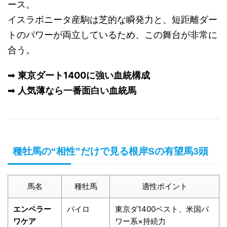
ース。
イスラボニータ産駒は芝的な瞬発力と、短距離ダー
トのパワーが両立しているため、この舞台が非常に
合う。
➡
東京ダート1400に強い血統構成
➡
人気薄なら一番面白い血統馬
種牡馬の“相性”だけで見る根岸Sの有望馬3頭
馬名
種牡馬
適性ポイント
エンペラー
パイロ
東京ダ1400ベスト、米国パ
ワケア
ワー系×持続力