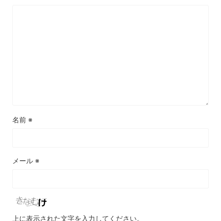
名前
※
メール
※
上に表示された文字を入力してください。