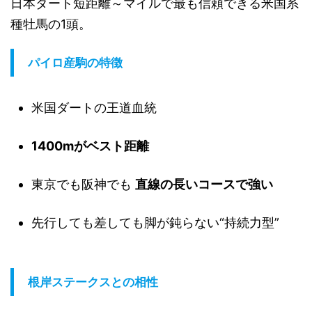
日本ダート短距離～マイルで最も信頼できる米国系
種牡馬の1頭。
パイロ産駒の特徴
米国ダートの王道血統
1400mがベスト距離
東京でも阪神でも
直線の長いコースで強い
先行しても差しても脚が鈍らない“持続力型”
根岸ステークスとの相性