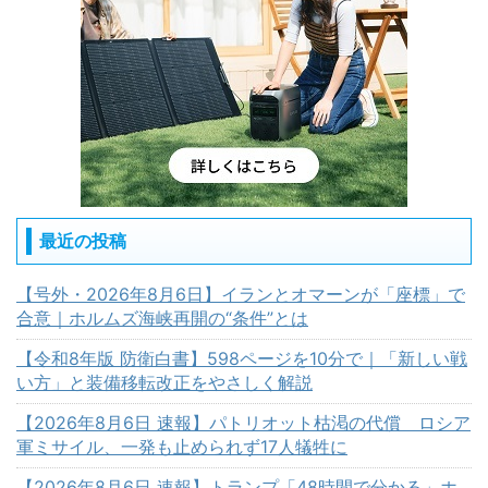
最近の投稿
【号外・2026年8月6日】イランとオマーンが「座標」で
合意｜ホルムズ海峡再開の“条件”とは
【令和8年版 防衛白書】598ページを10分で｜「新しい戦
い方」と装備移転改正をやさしく解説
【2026年8月6日 速報】パトリオット枯渇の代償 ロシア
軍ミサイル、一発も止められず17人犠牲に
【2026年8月6日 速報】トランプ「48時間で分かる」ホ