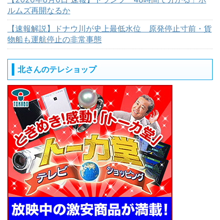
ルムズ再開なるか
【速報解説】ドナウ川が史上最低水位 原発停止寸前・貨
物船も運航停止の非常事態
北さんのテレショップ