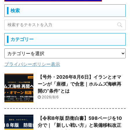
検索
カテゴリー
プライバシーポリシー表示
【号外・2026年8月6日】イランとオマ
ーンが「座標」で合意｜ホルムズ海峡再
開の“条件”とは
2026/8/6
【令和8年版 防衛白書】598ページを10
分で｜「新しい戦い方」と装備移転改正