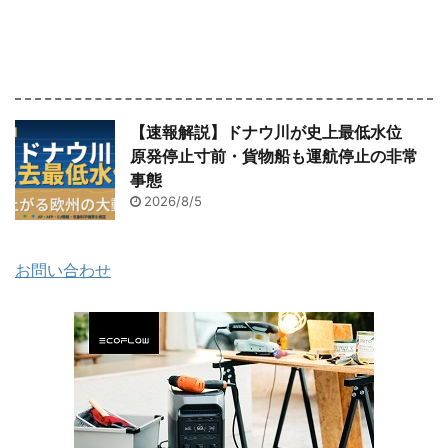
【速報解説】ドナウ川が史上最低水位
原発停止寸前・貨物船も運航停止の非常
事態
2026/8/5
お問い合わせ