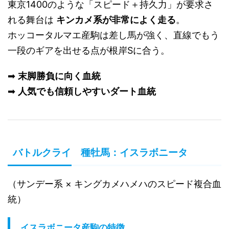
東京1400のような「スピード＋持久力」が要求さ
れる舞台は
キンカメ系が非常によく走る
。
ホッコータルマエ産駒は差し馬が強く、直線でもう
一段のギアを出せる点が根岸Sに合う。
➡
末脚勝負に向く血統
➡
人気でも信頼しやすいダート血統
バトルクライ
種牡馬：イスラボニータ
（サンデー系 × キングカメハメハのスピード複合血
統）
イスラボニータ産駒の特徴