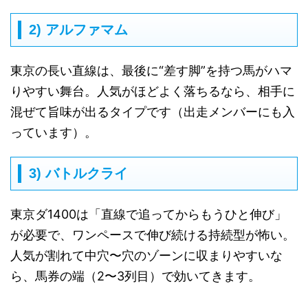
2) アルファマム
東京の長い直線は、最後に“差す脚”を持つ馬がハマ
りやすい舞台。人気がほどよく落ちるなら、相手に
混ぜて旨味が出るタイプです（出走メンバーにも入
っています）。
3) バトルクライ
東京ダ1400は「直線で追ってからもうひと伸び」
が必要で、ワンペースで伸び続ける持続型が怖い。
人気が割れて中穴〜穴のゾーンに収まりやすいな
ら、馬券の端（2〜3列目）で効いてきます。