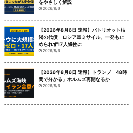
をやさしく解説
2026/8/6
【2026年8月6日 速報】パトリオット枯
渇の代償 ロシア軍ミサイル、一発も止
められず17人犠牲に
2026/8/6
【2026年8月6日 速報】トランプ「48時
間で分かる」ホルムズ再開なるか
2026/8/6