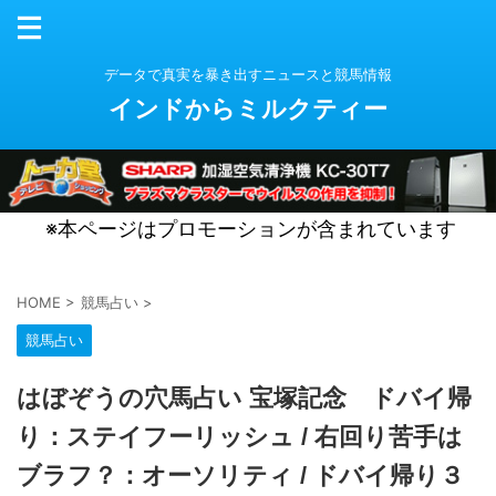
データで真実を暴き出すニュースと競馬情報
インドからミルクティー
※本ページはプロモーションが含まれています
HOME
>
競馬占い
>
競馬占い
はぼぞうの穴馬占い 宝塚記念 ドバイ帰
り：ステイフーリッシュ / 右回り苦手は
ブラフ？：オーソリティ / ドバイ帰り３