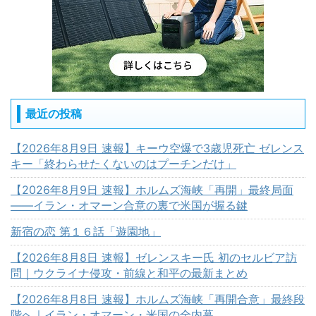
最近の投稿
【2026年8月9日 速報】キーウ空爆で3歳児死亡 ゼレンス
キー「終わらせたくないのはプーチンだけ」
【2026年8月9日 速報】ホルムズ海峡「再開」最終局面
――イラン・オマーン合意の裏で米国が握る鍵
新宿の恋 第１６話「遊園地」
【2026年8月8日 速報】ゼレンスキー氏 初のセルビア訪
問｜ウクライナ侵攻・前線と和平の最新まとめ
【2026年8月8日 速報】ホルムズ海峡「再開合意」最終段
階へ｜イラン・オマーン・米国の全内幕