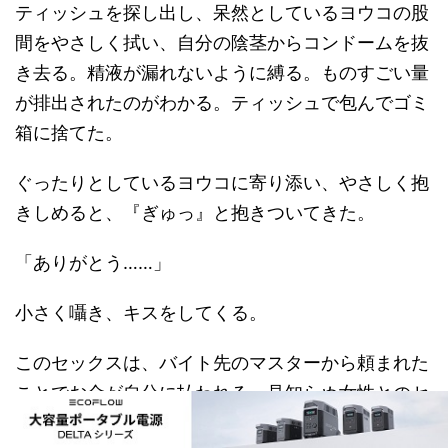
ティッシュを探し出し、呆然としているヨウコの股
間をやさしく拭い、自分の陰茎からコンドームを抜
き去る。精液が漏れないように縛る。ものすごい量
が排出されたのがわかる。ティッシュで包んでゴミ
箱に捨てた。
ぐったりとしているヨウコに寄り添い、やさしく抱
きしめると、『ぎゅっ』と抱きついてきた。
「ありがとう……」
小さく囁き、キスをしてくる。
このセックスは、バイト先のマスターから頼まれた
ことでお金が自分に払われる。見知らぬ女性とのセ
ックス、しかも処女を奪うという行為なのだ。