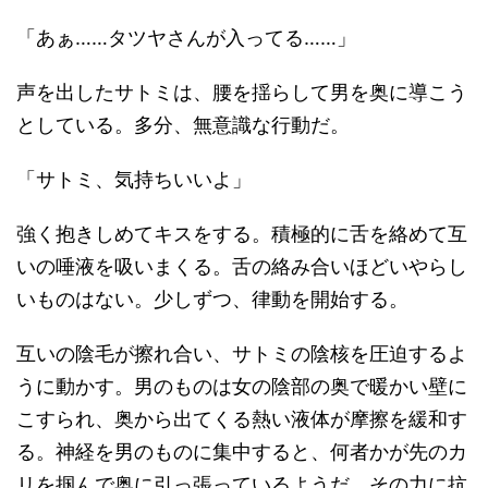
「あぁ……タツヤさんが入ってる……」
声を出したサトミは、腰を揺らして男を奥に導こう
としている。多分、無意識な行動だ。
「サトミ、気持ちいいよ」
強く抱きしめてキスをする。積極的に舌を絡めて互
いの唾液を吸いまくる。舌の絡み合いほどいやらし
いものはない。少しずつ、律動を開始する。
互いの陰毛が擦れ合い、サトミの陰核を圧迫するよ
うに動かす。男のものは女の陰部の奥で暖かい壁に
こすられ、奥から出てくる熱い液体が摩擦を緩和す
る。神経を男のものに集中すると、何者かが先のカ
リを掴んで奥に引っ張っているようだ。その力に抗