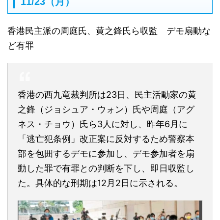
11/23（月）
香港民主派の周庭氏、黄之鋒氏ら収監 デモ扇動な
ど有罪
香港の西九竜裁判所は23日、民主活動家の黄
之鋒（ジョシュア・ウォン）氏や周庭（アグ
ネス・チョウ）氏ら3人に対し、昨年6月に
「逃亡犯条例」改正案に反対するため警察本
部を包囲するデモに参加し、デモ参加者を扇
動した罪で有罪との判断を下し、即日収監し
た。具体的な刑期は12月2日に示される。