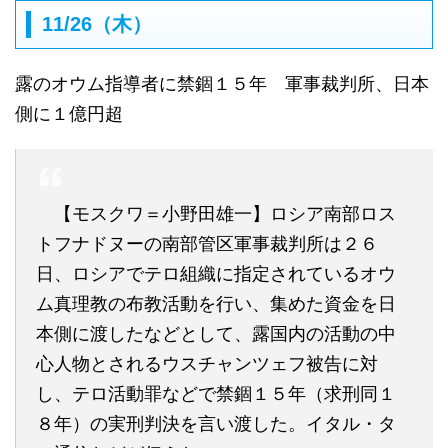
11/26（木）
露のオウム指導者に禁錮１５年 軍事裁判所、日本
側に１億円超
【モスクワ＝小野田雄一】ロシア南部ロス
トフナドヌーの南部管区軍事裁判所は２６
日、ロシアでテロ組織に指定されているオウ
ム真理教の布教活動を行い、集めた資金を日
本側に渡したなどとして、露国内の活動の中
心人物とされるウスチャンツェフ被告に対
し、テロ活動罪などで禁錮１５年（求刑同１
８年）の実刑判決を言い渡した。イタル・タ