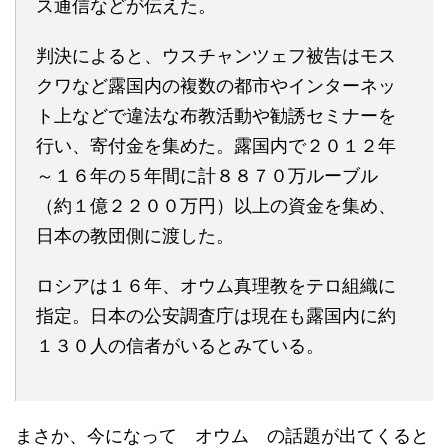
ス通信などが伝えた。
判決によると、ウスチャンツェフ被告はモス
クワなど露国内の複数の都市やインターネッ
ト上などで違法な布教活動や勧誘セミナーを
行い、寄付金を集めた。露国内で２０１２年
～１６年の５年間に計８８７０万ルーブル
（約１億２２００万円）以上の資金を集め、
日本の教団側に渡した。
ロシアは１６年、オウム真理教をテロ組織に
指定。日本の公安調査庁は現在も露国内に約
１３０人の信者がいるとみている。
まさか、今になって オウム の話題が出てくると