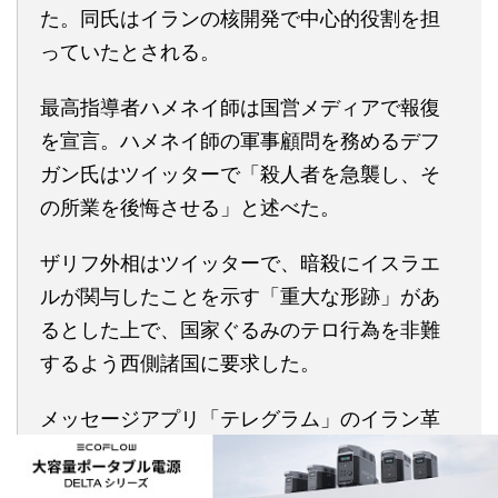
た。同氏はイランの核開発で中心的役割を担
っていたとされる。
最高指導者ハメネイ師は国営メディアで報復
を宣言。ハメネイ師の軍事顧問を務めるデフ
ガン氏はツイッターで「殺人者を急襲し、そ
の所業を後悔させる」と述べた。
ザリフ外相はツイッターで、暗殺にイスラエ
ルが関与したことを示す「重大な形跡」があ
るとした上で、国家ぐるみのテロ行為を非難
するよう西側諸国に要求した。
メッセージアプリ「テレグラム」のイラン革
命防衛隊系アカウントによると、国家安全保
障最高評議会が軍司令官らを交え、緊急会合