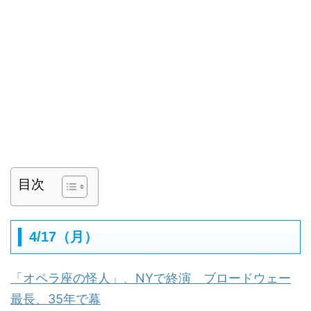
目次
4/17（月）
「オペラ座の怪人」、NYで終演 ブロードウェー
最長、35年で幕