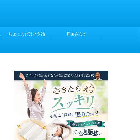
こ
ちょっとだけネタ話
映画ざんす