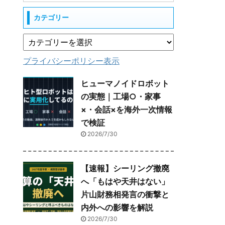
カテゴリー
プライバシーポリシー表示
ヒューマノイドロボット
の実態｜工場○・家事
×・会話×を海外一次情報
で検証
2026/7/30
【速報】シーリング撤廃
へ「もはや天井はない」
片山財務相発言の衝撃と
内外への影響を解説
2026/7/30