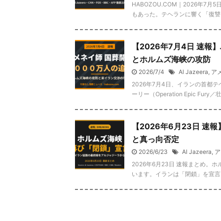
HABOZOU.COM｜2026年
もあった。テヘランに響く「復讐」
【2026年7月4日 速
とホルムズ海峡の攻防
2026/7/4
Al Jazeera
,
ア
2026年7月4日、イランの首都
ーリー（Operation Epic F
【2026年6月23日 
と真っ向否定
2026/6/23
Al Jazeera
,
ア
2026年6月23日 速報まとめ
います。イランは「閉鎖」を宣言し