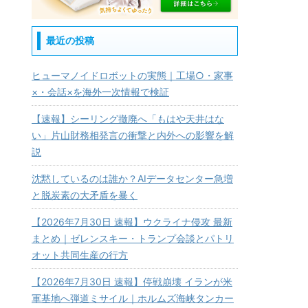
最近の投稿
ヒューマノイドロボットの実態｜工場○・家事
×・会話×を海外一次情報で検証
【速報】シーリング撤廃へ「もはや天井はな
い」片山財務相発言の衝撃と内外への影響を解
説
沈黙しているのは誰か？AIデータセンター急増
と脱炭素の大矛盾を暴く
【2026年7月30日 速報】ウクライナ侵攻 最新
まとめ｜ゼレンスキー・トランプ会談とパトリ
オット共同生産の行方
【2026年7月30日 速報】停戦崩壊 イランが米
軍基地へ弾道ミサイル｜ホルムズ海峡タンカー