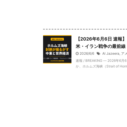
【2026年6月6日 速
米・イラン戦争の最前線
2026/6/6
Al Jazeera
,
ア
速報 / BREAKING ― 20
か、ホルムズ海峡（Strait of H