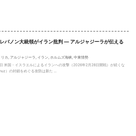
報】レバノン大統領がイラン批判 ― アルジャジーラが伝える
メリカ
,
アルジャジーラ
,
イラン
,
ホルムズ海峡
,
中東情勢
26年6月6日 米国・イスラエルによるイランへの攻撃（2026年2月28日開戦）が続くな
ormuz）の封鎖をめぐる攻防は新た ...