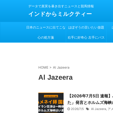
データで真実を暴き出すニュースと競馬情報
インドからミルクティー
日本のニュースに出てこな
はぼぞうの言いたい放題
心の処方箋
い
右手に好奇心 左手にパス
ポート
HOME
>
Al Jazeera
Al Jazeera
【2026年7月5日 速
た」発言とホルムズ海峡
2026/7/5
Al Jazeera
,
ア