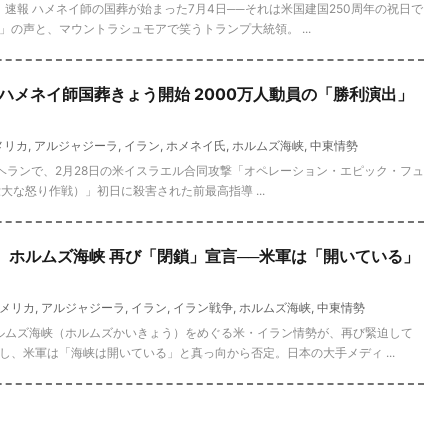
7月5日 速報 ハメネイ師の国葬が始まった7月4日──それは米国建国250周年の祝日で
の声と、マウントラシュモアで笑うトランプ大統領。 ...
報】ハメネイ師国葬きょう開始 2000万人動員の「勝利演出」
メリカ
,
アルジャジーラ
,
イラン
,
ホメネイ氏
,
ホルムズ海峡
,
中東情勢
テヘランで、2月28日の米イスラエル合同攻撃「オペレーション・エピック・フュ
ury／壮大な怒り作戦）」初日に殺害された前最高指導 ...
速報】ホルムズ海峡 再び「閉鎖」宣言──米軍は「開いている」
メリカ
,
アルジャジーラ
,
イラン
,
イラン戦争
,
ホルムズ海峡
,
中東情勢
。ホルムズ海峡（ホルムズかいきょう）をめぐる米・イラン情勢が、再び緊迫して
、米軍は「海峡は開いている」と真っ向から否定。日本の大手メディ ...