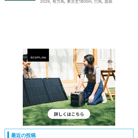
2026
,
有力馬
,
東京芝1800m
,
穴馬
,
血統
最近の投稿