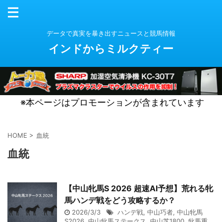
データで真実を暴き出すニュースと競馬情報
インドからミルクティー
※本ページはプロモーションが含まれています
HOME
>
血統
血統
【中山牝馬S 2026 超速AI予想】荒れる牝
馬ハンデ戦をどう攻略するか？
2026/3/3
ハンデ戦
,
中山巧者
,
中山牝馬
S2026
,
中山牝馬ステークス
,
中山芝1800
,
牝馬重