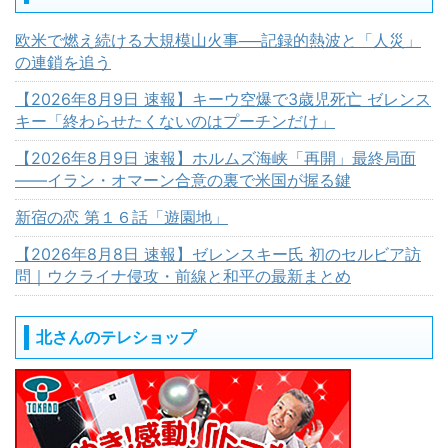
欧米で燃え続ける大規模山火事──記録的熱波と「人災」
の連鎖を追う
【2026年8月9日 速報】キーウ空爆で3歳児死亡 ゼレンス
キー「終わらせたくないのはプーチンだけ」
【2026年8月9日 速報】ホルムズ海峡「再開」最終局面
――イラン・オマーン合意の裏で米国が握る鍵
新宿の恋 第１６話「遊園地」
【2026年8月8日 速報】ゼレンスキー氏 初のセルビア訪
問｜ウクライナ侵攻・前線と和平の最新まとめ
北さんのテレショップ