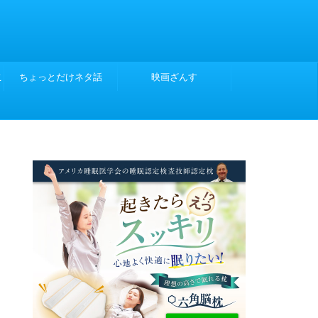
こ
ちょっとだけネタ話
映画ざんす