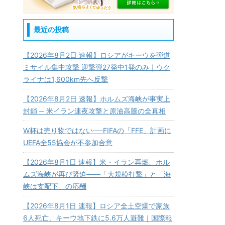
最近の投稿
【2026年8月2日 速報】ロシアがキーウを弾道
ミサイル集中攻撃 迎撃弾27発中1発のみ｜ウク
ライナは1,600km先へ反撃
【2026年8月2日 速報】ホルムズ海峡が事実上
封鎖 ─ 米イラン連夜攻撃と原油高騰の全真相
W杯は売り物ではない──FIFAの「FFE」計画に
UEFA全55協会が不参加合意
【2026年8月1日 速報】米・イラン再燃、ホル
ムズ海峡が再び緊迫——「大規模打撃」と「海
峡は支配下」の応酬
【2026年8月1日 速報】ロシア全土空爆で家族
6人死亡、キーウ地下鉄に5.6万人避難｜国際報