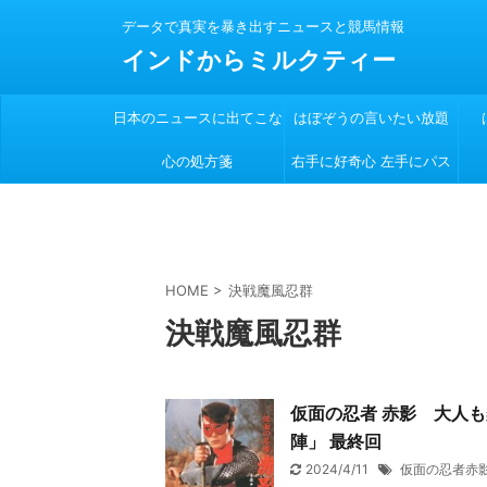
データで真実を暴き出すニュースと競馬情報
インドからミルクティー
日本のニュースに出てこな
はぼぞうの言いたい放題
心の処方箋
い
右手に好奇心 左手にパス
ポート
HOME
>
決戦魔風忍群
決戦魔風忍群
仮面の忍者 赤影 大人
陣」 最終回
2024/4/11
仮面の忍者赤