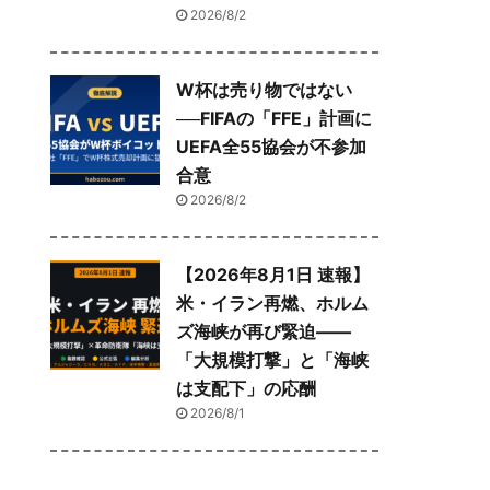
2026/8/2
W杯は売り物ではない
──FIFAの「FFE」計画に
UEFA全55協会が不参加
合意
2026/8/2
【2026年8月1日 速報】
米・イラン再燃、ホルム
ズ海峡が再び緊迫——
「大規模打撃」と「海峡
は支配下」の応酬
2026/8/1