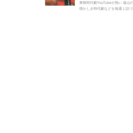
東映時代劇YouTubeが熱い 遠
懐かしき時代劇などを毎週１話づつ