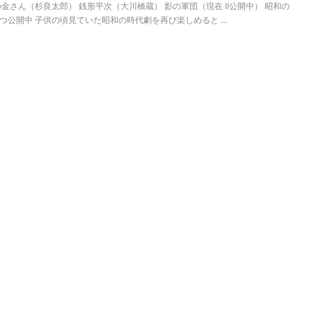
山の金さん（杉良太郎） 銭形平次（大川橋蔵） 影の軍団（現在 II公開中） 昭和の
公開中 子供の頃見ていた昭和の時代劇を再び楽しめると ...