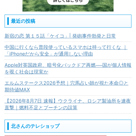
最近の投稿
新宿の恋 第１５話「ケイコ」| 発砲事件勃発と日常
中国に行くなら普段使っているスマホは持って行くな ｜
「iPhoneだから安全」が通用しない理由
Apple対英国政府、暗号化バックドア再燃──国が個人情報
を覗く社会は現実か
エルムステークス2026予想｜穴馬占い師が視た本命◎と
期待値MAX
【2026年8月7日 速報】ウクライナ、ロシア製油所を連夜
直撃｜燃料不足とプーチンの誤算
北さんのテレショップ