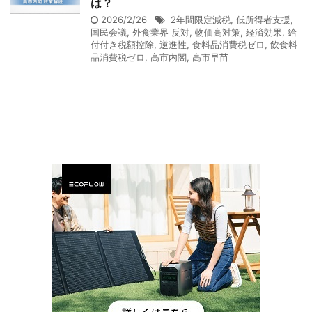
は？
2026/2/26
2年間限定減税
,
低所得者支援
,
国民会議
,
外食業界 反対
,
物価高対策
,
経済効果
,
給
付付き税額控除
,
逆進性
,
食料品消費税ゼロ
,
飲食料
品消費税ゼロ
,
高市内閣
,
高市早苗