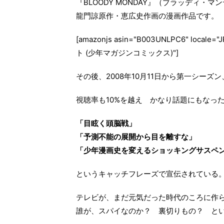
『BLOODY MONDAY』（ブラッディ・
龍門諒原作・恵広史作画の漫画作品です。
[amazonjs asin="B003UNLPC6" local
ト (少年マガジンコミックス)"]
その後、2008年10月11日から第一シーズ
視聴率も10%を越え かなり話題にもなっ
「目眩く頭脳戦」
「予測不能の展開から目を離すな」
「少年漫画史を変えるショッキングサスペ
というキャッチフレーズで宣伝されている
テレビが、まだ元気だった時代のころに作
誰が、スパイなのか？ 裏切りもの？ と