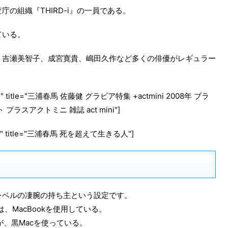
の組織『THIRD-i』の一員である。
ている。
、吉瀬美智子、成宮寛貴、嶋田久作など多くの俳優がレギュラー
e="JP" title="三浦春馬 佐藤健 グラビア特集 +actmini 2008年 ブラ
スアクトミニ 雑誌 act mini"]
e="JP" title="三浦春馬 死を超えて生きる人"]
レベルの凄腕の持ち主という設定です。
は、MacBookを使用している。
が、黒Macを使っている。