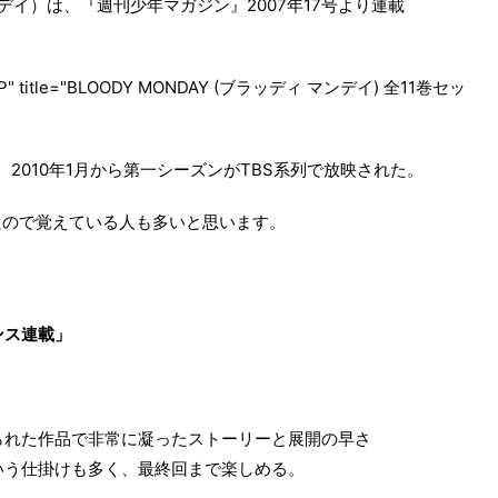
マンデイ）は、『週刊少年マガジン』2007年17号より連載
e="JP" title="BLOODY MONDAY (ブラッディ マンデイ) 全11巻セッ
ン、2010年1月から第一シーズンがTBS系列で放映された。
たので覚えている人も多いと思います。
ンス連載」
。
られた作品で非常に凝ったストーリーと展開の早さ
いう仕掛けも多く、最終回まで楽しめる。