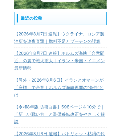
最近の投稿
【2026年8月7日 速報】ウクライナ、ロシア製
油所を連夜直撃｜燃料不足とプーチンの誤算
【2026年8月7日 速報】ホルムズ海峡「合意間
近」の裏で戦火拡大｜イラン・米国・イエメン
最新情勢
【号外・2026年8月6日】イランとオマーンが
「座標」で合意｜ホルムズ海峡再開の“条件”と
は
【令和8年版 防衛白書】598ページを10分で｜
「新しい戦い方」と装備移転改正をやさしく解
説
【2026年8月6日 速報】パトリオット枯渇の代