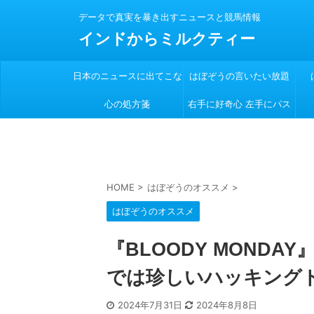
データで真実を暴き出すニュースと競馬情報
インドからミルクティー
日本のニュースに出てこな
はぼぞうの言いたい放題
心の処方箋
い
右手に好奇心 左手にパス
ポート
HOME
>
はぼぞうのオススメ
>
はぼぞうのオススメ
『BLOODY MOND
では珍しいハッキングドラ
2024年7月31日
2024年8月8日