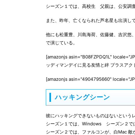
シーズン１では、高校生 父親は、公安調査庁
また、昨年、亡くなられた芦名星も出演し
他にも松重豊、川島海荷、佐藤健、吉沢悠
で演じている。
[amazonjs asin="B08FZPDQ1L" local
ッディマンデイに見る友情と絆 プラスアクト プラ
[amazonjs asin="4904795660" local
ハッキングシーン
彼にハッキングできないものはないという
シーズン１では、Windows シーズン２で
シーズン２では、ファルコンが、白Mac 敵