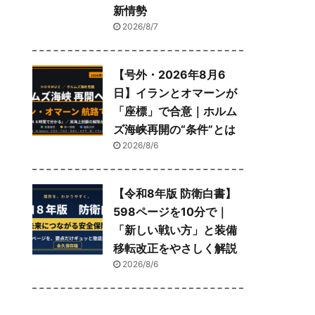
新情勢
2026/8/7
【号外・2026年8月6
日】イランとオマーンが
「座標」で合意｜ホルム
ズ海峡再開の“条件”とは
2026/8/6
【令和8年版 防衛白書】
598ページを10分で｜
「新しい戦い方」と装備
移転改正をやさしく解説
2026/8/6