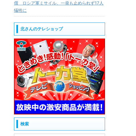
償 ロシア軍ミサイル、一発も止められず17人
犠牲に
北さんのテレショップ
検索