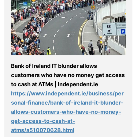
Bank of Ireland IT blunder allows
customers who have no money get access
to cash at ATMs | Independent.ie
https://www.independent.ie/business/per
sonal-finance/bank-of-ireland-it-blunder-
allows-customers-who-have-no-money-
get-access-to-cash-at-
atms/a510070628.html