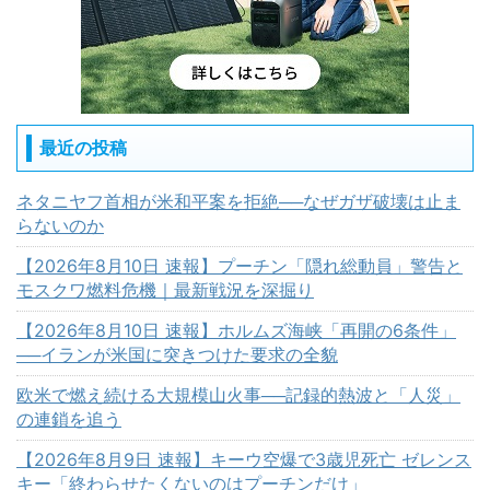
最近の投稿
ネタニヤフ首相が米和平案を拒絶──なぜガザ破壊は止ま
らないのか
【2026年8月10日 速報】プーチン「隠れ総動員」警告と
モスクワ燃料危機｜最新戦況を深掘り
【2026年8月10日 速報】ホルムズ海峡「再開の6条件」
──イランが米国に突きつけた要求の全貌
欧米で燃え続ける大規模山火事──記録的熱波と「人災」
の連鎖を追う
【2026年8月9日 速報】キーウ空爆で3歳児死亡 ゼレンス
キー「終わらせたくないのはプーチンだけ」