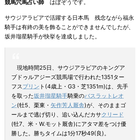
競馬穴馬占い師
はぼぞうです。
サウジアラビアで活躍する日本馬 残念ながら福永
騎手は有終の美を飾ることができませんでしたが、
坂井瑠星騎手が快挙を達成しました。
現地時間25日、サウジアラビアのキングア
ブドゥルアジーズ競馬場で行われた1351ター
フス
プリン
ト(4歳上・G3・芝1351m)は、先手
を取った
坂井瑠星騎手
騎乗の
バスラットレオ
ン
(牡5、栗東・
矢作芳人厩舎
)が、そのままゴ
ールまで逃げ切り、追い込んだカサ
クリード
(牡7、米・W.モット厩舎)にアタマ差をつけ優
勝した。勝ちタイムは1分17秒49(良)。