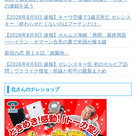
の連鎖を追う
【2026年8月9日 速報】キーウ空爆で3歳児死亡 ゼレンス
キー「終わらせたくないのはプーチンだけ」
【2026年8月9日 速報】ホルムズ海峡「再開」最終局面
――イラン・オマーン合意の裏で米国が握る鍵
新宿の恋 第１６話「遊園地」
【2026年8月8日 速報】ゼレンスキー氏 初のセルビア訪
問｜ウクライナ侵攻・前線と和平の最新まとめ
北さんのテレショップ