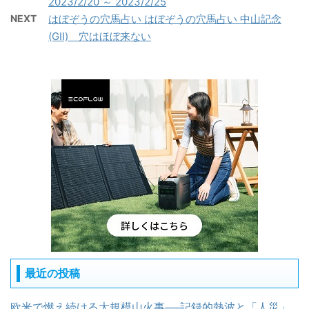
2023/2/20 ～ 2023/2/25
NEXT
はぼぞうの穴馬占い はぼぞうの穴馬占い 中山記念
(GII) 穴はほぼ来ない
最近の投稿
欧米で燃え続ける大規模山火事──記録的熱波と「人災」