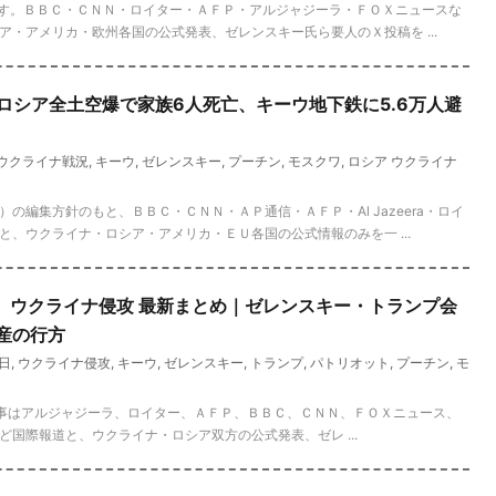
版です。ＢＢＣ・ＣＮＮ・ロイター・ＡＦＰ・アルジャジーラ・ＦＯＸニュースな
・アメリカ・欧州各国の公式発表、ゼレンスキー氏ら要人のＸ投稿を ...
報】ロシア全土空爆で家族6人死亡、キーウ地下鉄に5.6万人避
ウクライナ戦況
,
キーウ
,
ゼレンスキー
,
プーチン
,
モスクワ
,
ロシア ウクライナ
の編集方針のもと、ＢＢＣ・ＣＮＮ・ＡＰ通信・ＡＦＰ・Al Jazeera・ロイ
、ウクライナ・ロシア・アメリカ・ＥＵ各国の公式情報のみを一 ...
速報】ウクライナ侵攻 最新まとめ｜ゼレンスキー・トランプ会
産の行方
0日
,
ウクライナ侵攻
,
キーウ
,
ゼレンスキー
,
トランプ
,
パトリオット
,
プーチン
,
モ
事はアルジャジーラ、ロイター、ＡＦＰ、ＢＢＣ、ＣＮＮ、ＦＯＸニュース、
国際報道と、ウクライナ・ロシア双方の公式発表、ゼレ ...