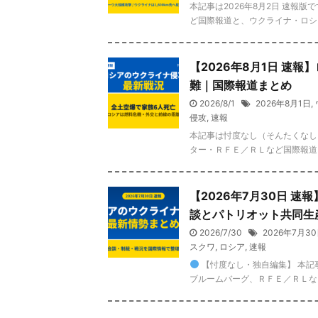
本記事は2026年8月2日 速報
ど国際報道と、ウクライナ・ロシア
【2026年8月1日 速
難｜国際報道まとめ
2026/8/1
2026年8月1日
,
侵攻
,
速報
本記事は忖度なし（そんたくなし）
ター・ＲＦＥ／ＲＬなど国際報道と
【2026年7月30日 
談とパトリオット共同生
2026/7/30
2026年7月3
スクワ
,
ロシア
,
速報
【忖度なし・独自編集】 本記
ブルームバーグ、ＲＦＥ／ＲＬなど