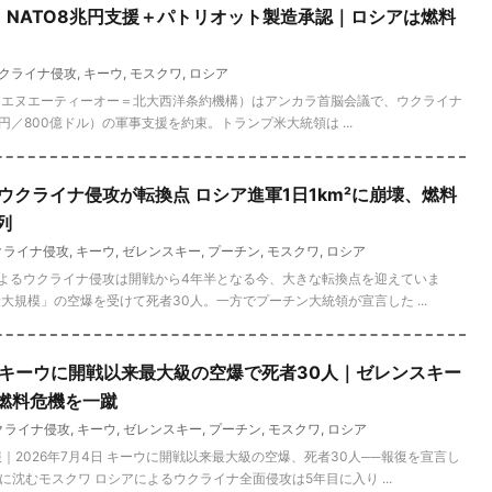
速報】NATO8兆円支援＋パトリオット製造承認｜ロシアは燃料
クライナ侵攻
,
キーウ
,
モスクワ
,
ロシア
ATO（エヌエーティーオー＝北大西洋条約機構）はアンカラ首脳会議で、ウクライナ
兆円／800億ドル）の軍事支援を約束。トランプ米大統領は ...
】ウクライナ侵攻が転換点 ロシア進軍1日1km²に崩壊、燃料
列
クライナ侵攻
,
キーウ
,
ゼレンスキー
,
プーチン
,
モスクワ
,
ロシア
アによるウクライナ侵攻は開戦から4年半となる今、大きな転換点を迎えていま
大規模」の空爆を受けて死者30人。一方でプーチン大統領が宣言した ...
報】キーウに開戦以来最大級の空爆で死者30人｜ゼレンスキー
燃料危機を一蹴
クライナ侵攻
,
キーウ
,
ゼレンスキー
,
プーチン
,
モスクワ
,
ロシア
｜2026年7月4日 キーウに開戦以来最大級の空爆、死者30人──報復を宣言し
沈むモスクワ ロシアによるウクライナ全面侵攻は5年目に入り ...