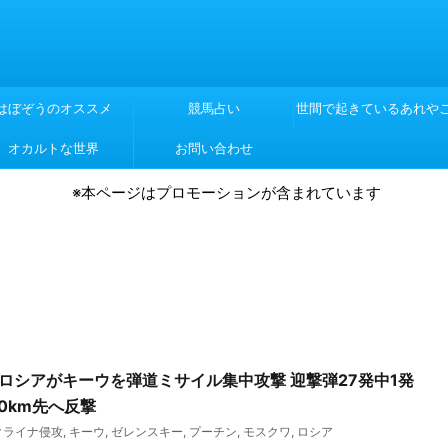
はぼぞうのオススメ
競馬占い
世間で起きているあれや
オカルトな世界
お問い合わせ
れや
※本ページはプロモーションが含まれています
報】ロシアがキーウを弾道ミサイル集中攻撃 迎撃弾27発中1発
0km先へ反撃
クライナ侵攻
,
キーウ
,
ゼレンスキー
,
プーチン
,
モスクワ
,
ロシア