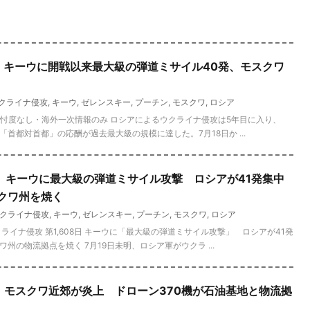
速報】キーウに開戦以来最大級の弾道ミサイル40発、モスクワ
クライナ侵攻
,
キーウ
,
ゼレンスキー
,
プーチン
,
モスクワ
,
ロシア
新／忖度なし・海外一次情報のみ ロシアによるウクライナ侵攻は5年目に入り、
「首都対首都」の応酬が過去最大級の規模に達した。7月18日か ...
速報】キーウに最大級の弾道ミサイル攻撃 ロシアが41発集中
クワ州を焼く
クライナ侵攻
,
キーウ
,
ゼレンスキー
,
プーチン
,
モスクワ
,
ロシア
クライナ侵攻 第1,608日 キーウに「最大級の弾道ミサイル攻撃」 ロシアが41発
州の物流拠点を焼く 7月19日未明、ロシア軍がウクラ ...
速報】モスクワ近郊が炎上 ドローン370機が石油基地と物流拠