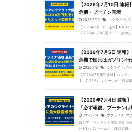
【2026年7月10日 
危機・プーチン苦境
2026/7/10
ウクライナ
,
ウ
【2026年7月10日 速報】N
へ2026年に700億ユーロ（約8
【2026年7月5日 速報
危機で国民はガソリン行
2026/7/5
ウクライナ
,
ウ
【2026年7月5日 速報】ロシ
す。7月2日にはキーウが「過去最
【2026年7月4日 速
「必ず報復」プーチンは
2026/7/4
ウクライナ
,
ウ
ロシア・ウクライナ侵攻 最新情報
たゼレンスキー氏と「燃料危機」に