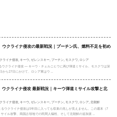
速報】ウクライナ侵攻の最新戦況｜プーチン氏、燃料不足を初め
クライナ侵攻
,
キーウ
,
ゼレンスキー
,
プーチン
,
モスクワ
,
ロシア
アによるウクライナ侵攻 ― キーウ・チェルニヒウに再び弾道ミサイル、モスクワは深
6日から27日にかけて、ロシア軍はウ ...
速報】ウクライナ侵攻 最新戦況｜キーウ弾道ミサイル攻撃と北
クライナ侵攻
,
キーウ
,
ゼレンスキー
,
プーチン
,
モスクワ
,
ロシア
,
北朝鮮
アによるウクライナ侵攻は5年目に入っても収束の兆しが見えません。この週末（7
ミサイル攻撃、両国占領地での民間人犠牲、そして北朝鮮の追加派 ...