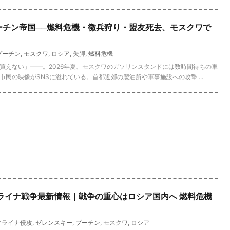
プーチン帝国──燃料危機・徴兵狩り・盟友死去、モスクワで
プーチン
,
モスクワ
,
ロシア
,
失脚
,
燃料危機
買えない」——。2026年夏、モスクワのガソリンスタンドには数時間待ちの車
民の映像がSNSに溢れている。首都近郊の製油所や軍事施設への攻撃 ...
クライナ戦争最新情報｜戦争の重心はロシア国内へ 燃料危機
クライナ侵攻
,
ゼレンスキー
,
プーチン
,
モスクワ
,
ロシア