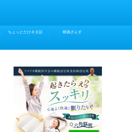
こ
ちょっとだけネタ話
映画ざんす