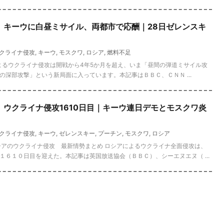
速報】キーウに白昼ミサイル、両都市で応酬｜28日ゼレンスキ
クライナ侵攻
,
キーウ
,
モスクワ
,
ロシア
,
燃料不足
アによるウクライナ侵攻は開戦から4年5か月を超え、いま「昼間の弾道ミサイル攻
深部攻撃」という新局面に入っています。本記事はＢＢＣ、ＣＮＮ ...
速報】ウクライナ侵攻1610日目｜キーウ連日デモとモスクワ炎
クライナ侵攻
,
キーウ
,
ゼレンスキー
,
プーチン
,
モスクワ
,
ロシア
シアのウクライナ侵攻 最新情勢まとめ ロシアによるウクライナ全面侵攻は、
１６１０日目を迎えた。本記事は英国放送協会（ＢＢＣ）、シーエヌエヌ（ ...