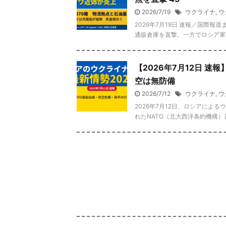
2026/7/19
ウクライナ
,
ウ
2026年7月19日 速報／国際
通販倉庫を直撃。一方でロシア軍は
【2026年7月12日 速
空は無防備
2026/7/12
ウクライナ
,
ウ
2026年7月12日、ロシアによ
れたNATO（北大西洋条約機構）首