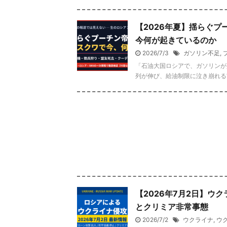
【2026年夏】揺らぐ
今何が起きているのか
2026/7/3
ガソリン不足
,
「石油大国ロシアで、ガソリンが
列が伸び、給油制限に泣き崩れる市
【2026年7月2日】ウ
とクリミア非常事態
2026/7/2
ウクライナ
,
ウ