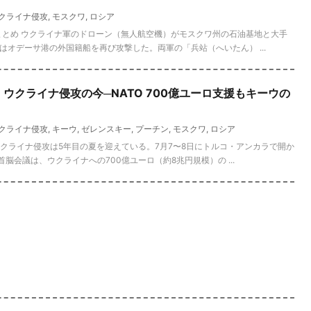
クライナ侵攻
,
モスクワ
,
ロシア
報道まとめ ウクライナ軍のドローン（無人航空機）がモスクワ州の石油基地と大手
オデーサ港の外国籍船を再び攻撃した。両軍の「兵站（へいたん） ...
報】ウクライナ侵攻の今─NATO 700億ユーロ支援もキーウの
クライナ侵攻
,
キーウ
,
ゼレンスキー
,
プーチン
,
モスクワ
,
ロシア
るウクライナ侵攻は5年目の夏を迎えている。7月7〜8日にトルコ・アンカラで開か
脳会議は、ウクライナへの700億ユーロ（約8兆円規模）の ...