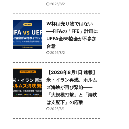
2026/8/2
W杯は売り物ではない
──FIFAの「FFE」計画に
UEFA全55協会が不参加
合意
2026/8/2
【2026年8月1日 速報】
米・イラン再燃、ホルム
ズ海峡が再び緊迫——
「大規模打撃」と「海峡
は支配下」の応酬
2026/8/1