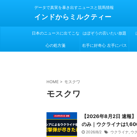
データで真実を暴き出すニュースと競馬情報
インドからミルクティー
日本のニュースに出てこな
はぼぞうの言いたい放題
心の処方箋
い
右手に好奇心 左手にパス
ポート
HOME
>
モスクワ
モスクワ
【2026年8月2日 速
のみ｜ウクライナは1,60
2026/8/2
ウクライナ
,
ウ