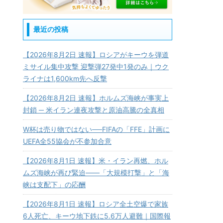
最近の投稿
【2026年8月2日 速報】ロシアがキーウを弾道
ミサイル集中攻撃 迎撃弾27発中1発のみ｜ウク
ライナは1,600km先へ反撃
【2026年8月2日 速報】ホルムズ海峡が事実上
封鎖 ─ 米イラン連夜攻撃と原油高騰の全真相
W杯は売り物ではない──FIFAの「FFE」計画に
UEFA全55協会が不参加合意
【2026年8月1日 速報】米・イラン再燃、ホル
ムズ海峡が再び緊迫——「大規模打撃」と「海
峡は支配下」の応酬
【2026年8月1日 速報】ロシア全土空爆で家族
6人死亡、キーウ地下鉄に5.6万人避難｜国際報