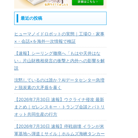
最近の投稿
ヒューマノイドロボットの実態｜工場○・家事
×・会話×を海外一次情報で検証
【速報】シーリング撤廃へ「もはや天井はな
い」片山財務相発言の衝撃と内外への影響を解
説
沈黙しているのは誰か？AIデータセンター急増
と脱炭素の大矛盾を暴く
【2026年7月30日 速報】ウクライナ侵攻 最新
まとめ｜ゼレンスキー・トランプ会談とパトリ
オット共同生産の行方
【2026年7月30日 速報】停戦崩壊 イランが米
軍基地へ弾道ミサイル｜ホルムズ海峡タンカー