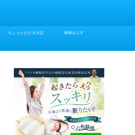
こ
ちょっとだけネタ話
映画ざんす