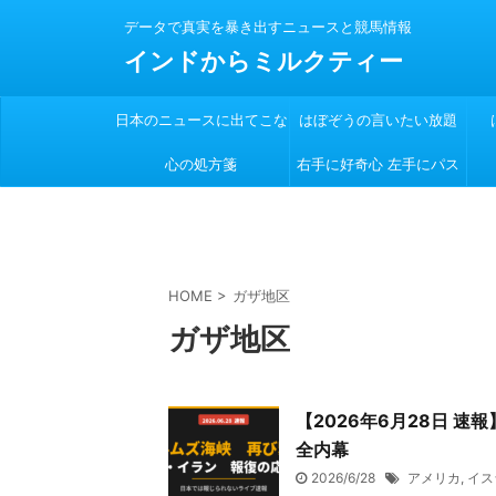
データで真実を暴き出すニュースと競馬情報
インドからミルクティー
日本のニュースに出てこな
はぼぞうの言いたい放題
心の処方箋
い
右手に好奇心 左手にパス
ポート
HOME
>
ガザ地区
ガザ地区
【2026年6月28日 
全内幕
2026/6/28
アメリカ
,
イス