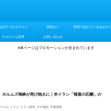
はぼぞうのオススメ
競馬占い
世間で起きているあれや
オカルトな世界
お問い合わせ
れや
※本ページはプロモーションが含まれています
速報】ホルムズ海峡が再び砲火に｜米イラン「報復の応酬」の
ラエル
,
イラン
,
イラン戦争
,
ガザ地区
,
中東情勢