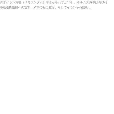
月17日の米イラン覚書（メモランダム）署名からわずか10日。ホルムズ海峡は再び砲
船籍貨物船への攻撃、米軍の報復空爆、そしてイラン革命防衛 ...