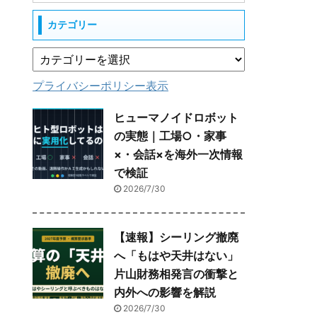
カテゴリー
プライバシーポリシー表示
ヒューマノイドロボット
の実態｜工場○・家事
×・会話×を海外一次情報
で検証
2026/7/30
【速報】シーリング撤廃
へ「もはや天井はない」
片山財務相発言の衝撃と
内外への影響を解説
2026/7/30